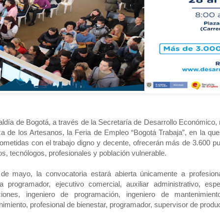
aldía de Bogotá, a través de la Secretaría de Desarrollo Económico, 
za de los Artesanos, la Feria de Empleo “Bogotá Trabaja”, en la qu
metidas con el trabajo digno y decente, ofrecerán más de 3.600 pue
os, tecnólogos, profesionales y población vulnerable.
 de mayo, la convocatoria estará abierta únicamente a profesio
ta programador, ejecutivo comercial, auxiliar administrativo, espec
ciones, ingeniero de programación, ingeniero de mantenimiento
imiento, profesional de bienestar, programador, supervisor de produc
de mayo la oferta laboral estará dirigida a técnicos y tecnólogos p