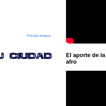
Entrada antigua
El aporte de la
afro