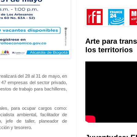
Arte para tran
los territorios
realizará del 28 al 31 de mayo, en
e 47 empresas del sector privado,
stos de trabajo para bachilleres,
nales, para ocupar cargos como:
ialista ambiental, facilitador de
, jefe de taller, planeador de
ción y tesorero.
Juventudes: E
ara ocupar cargos administrador de