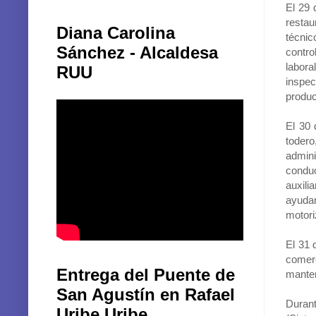
restau
Diana Carolina
técnic
Sánchez - Alcaldesa
contro
labora
RUU
inspec
produc
El 30 
todero
admini
conduc
auxili
ayuda
motori
El 31 
comerc
Entrega del Puente de
manten
San Agustín en Rafael
Durant
Uribe Uribe
(Sist