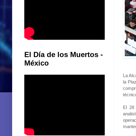
El Día de los Muertos -
México
La Alc
la Pla
compro
técnic
El 28
analis
opera
manten
El 29 