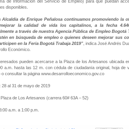
les disponibles.
a Alcaldía de Enrique Peñalosa continuamos promoviendo la of
mejorar la calidad de vida los capitalinos, a la fecha 4.
almente a través de nuestra Agencia Pública de Empleo Bogotá T
stén en búsqueda de empleo o quienes deseen mejorar sus cond
rticipen en la Feria Bogotá Trabaja 2019”
, indica José Andrés Dua
ollo Económico.
teresados pueden acercarse a la Plaza de los Artesanos ubicada en
00 a.m. hasta las 12 m. con cédula de ciudadanía original, hoja de v
 o consultar la página www.desarrolloeconomico.gov.co
 28 al 31 de mayo de 2019
 Plaza de Los Artesanos (carrera 60# 63A – 52)
8:00 a.m. a 1:00 p.m.
cadas por
El Corazón de tu Ciudad
a la/s
4:59 a.m.