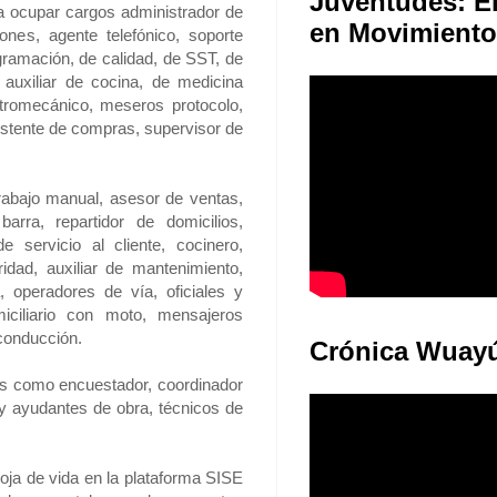
en Movimiento
ones, agente telefónico, soporte
rogramación, de calidad, de SST, de
 auxiliar de cocina, de medicina
ectromecánico, meseros protocolo,
sistente de compras, supervisor de
abajo manual, asesor de ventas,
barra, repartidor de domicilios,
e servicio al cliente, cocinero,
dad, auxiliar de mantenimiento,
, operadores de vía, oficiales y
iciliario con moto, mensajeros
 conducción.
Crónica Wuay
os como encuestador, coordinador
 y ayudantes de obra, técnicos de
hoja de vida en la plataforma SISE
der y postularse a las vacantes