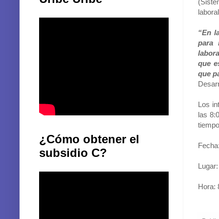
labora
“En l
para 
labor
que e
que pa
Desarr
Los in
las 8:
tiempo
¿Cómo obtener el
Fecha:
subsidio C?
Lugar:
Hora: 
Publi