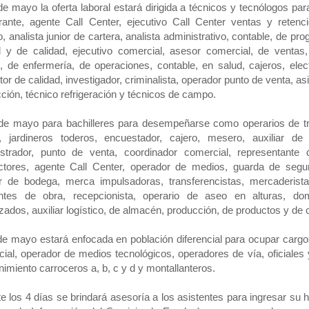
rante, agente Call Center, ejecutivo Call Center ventas y retenci
o, analista junior de cartera, analista administrativo, contable, de p
l y de calidad, ejecutivo comercial, asesor comercial, de ventas,
l, de enfermería, de operaciones, contable, en salud, cajeros, el
tor de calidad, investigador, criminalista, operador punto de venta, a
ción, técnico refrigeración y técnicos de campo.
de mayo para bachilleres para desempeñarse como operarios de tr
, jardineros toderos, encuestador, cajero, mesero, auxiliar de 
strador, punto de venta, coordinador comercial, representante d
tores, agente Call Center, operador de medios, guarda de seguri
ar de bodega, merca impulsadoras, transferencistas, mercaderista
ntes de obra, recepcionista, operario de aseo en alturas, dom
zados, auxiliar logístico, de almacén, producción, de productos y de
de mayo estará enfocada en población diferencial para ocupar carg
ial, operador de medios tecnológicos, operadores de vía, oficiales
imiento carroceros a, b, c y d y montallanteros.
e los 4 días se brindará asesoría a los asistentes para ingresar su 
ema de Información del Servicio de Empleo) para que puedan acce