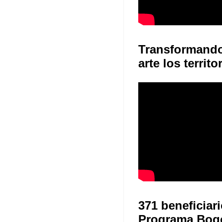
Transformand
arte los territo
371 beneficiari
Programa Bog