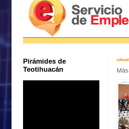
Pirámides de
sábad
Teotihuacán
Más 