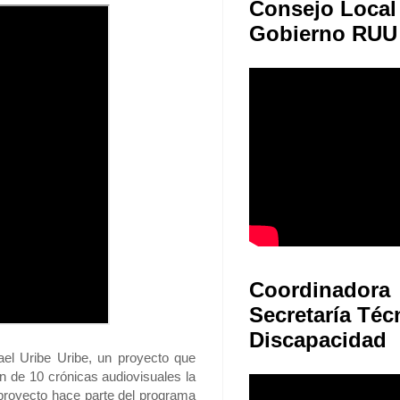
Consejo Local
Gobierno RUU
Coordinadora
Secretaría Téc
Discapacidad
fael Uribe Uribe, un proyecto que
ón de 10 crónicas audiovisuales la
 proyecto hace parte del programa