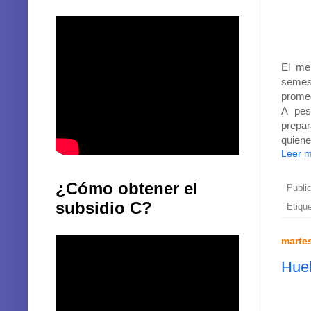
El me
semest
promed
A pes
prepar
quiene
Leer 
¿Cómo obtener el
Publi
subsidio C?
Etiqu
martes
Huel