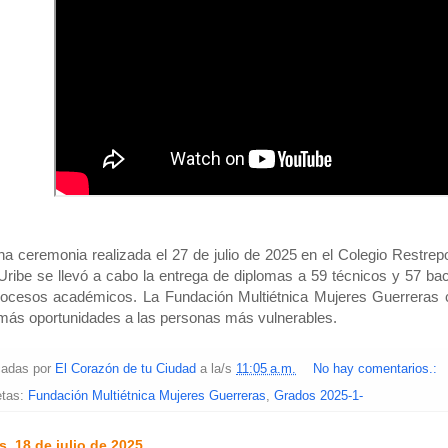
a ceremonia realizada el 27 de julio de 2025 en el Colegio Restrepo
Uribe se llevó a cabo la entrega de diplomas a 59 técnicos y 57 bac
ocesos académicos. La Fundación Multiétnica Mujeres Guerreras c
 más oportunidades a las personas más vulnerables.
cadas por
El Corazón de tu Ciudad
a la/s
11:05 a.m.
No hay comentarios.:
etas:
Fundación Multiétnica Mujeres Guerreras
,
Grados 2025-1-
s, 18 de julio de 2025