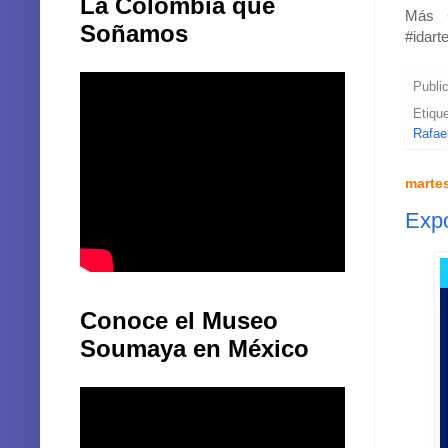
La Colombia que
Más C
Soñamos
#idart
Publi
Etiqu
Rafael
martes
Expo
Conoce el Museo
Soumaya en México