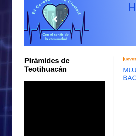
Pirámides de
jueves
Teotihuacán
MUJ
BAC