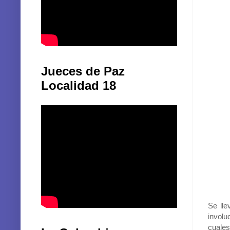
Jueces de Paz
Localidad 18
Se lle
involu
cuales