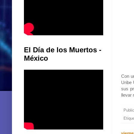
El Día de los Muertos -
México
Con un
Uribe 
sus pr
llevar
Publi
Etiqu
vierne