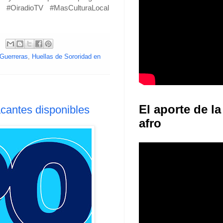
 #OiradioTV #MasCulturaLocal
 Guerreras
,
Huellas de Sororidad en
El aporte de la
antes disponibles
afro