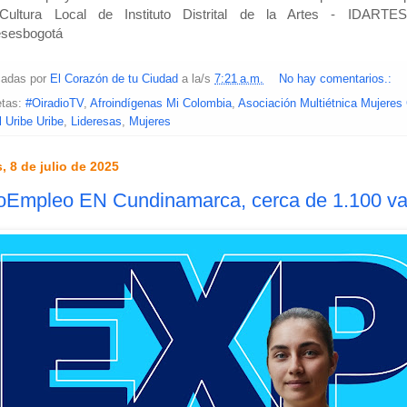
ultura Local de Instituto Distrital de la Artes - IDARTES
esesbogotá
cadas por
El Corazón de tu Ciudad
a la/s
7:21 a.m.
No hay comentarios.:
etas:
#OiradioTV
,
Afroindígenas Mi Colombia
,
Asociación Multiétnica Mujeres
 Uribe Uribe
,
Lideresas
,
Mujeres
, 8 de julio de 2025
Empleo EN Cundinamarca, cerca de 1.100 vac