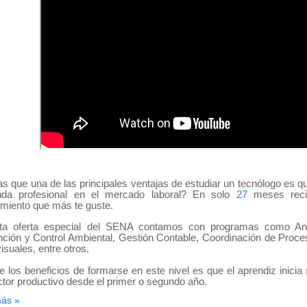
as
que una de las principales ventajas de estudiar un tecnólogo es q
da profesional en el mercado laboral? En solo
27
meses recib
miento que más te guste.
ta oferta especial del SENA contamos con programas como Anál
ción y Control Ambiental, Gestión Contable, Coordinación de Proce
isuales, entre otros.
e los beneficios de formarse en este nivel es que el aprendiz inici
ctor productivo desde el primer o segundo año.
más »