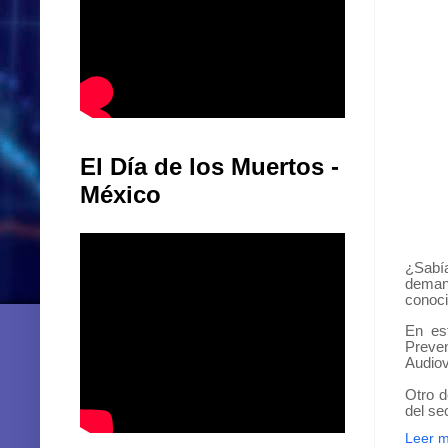
El Día de los Muertos -
México
¿Sabí
deman
conoci
En es
Preven
Audiov
Otro d
del se
Leer 