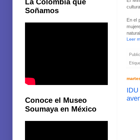
La Colombia que
El Min
cultur
Soñamos
En el 
mujere
natura
Leer 
Publi
Etiqu
martes
IDU 
ave
Conoce el Museo
Soumaya en México