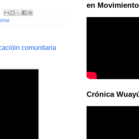
en Movimiento
 SENA
cacióin comunitaria
Crónica Wuay