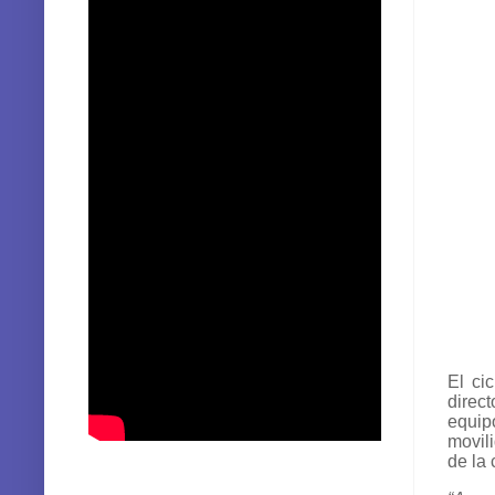
El ci
direc
equipo
movili
de la 