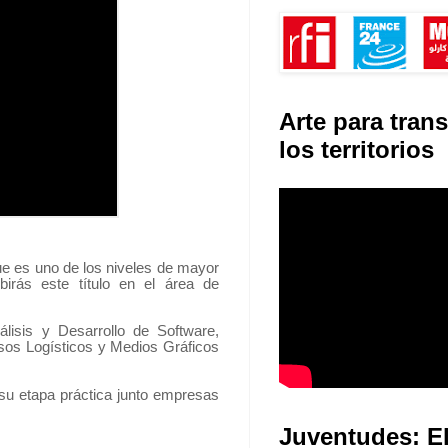
Arte para tran
los territorios
ue es uno de los niveles de mayor
irás este título en el área de
isis y Desarrollo de Software,
sos Logísticos y Medios Gráficos
a su etapa práctica junto empresas
Juventudes: E