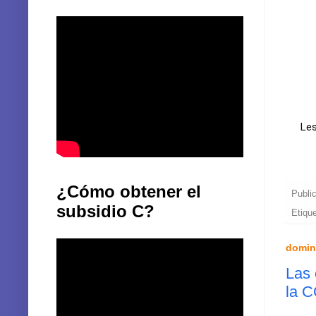
Les
¿Cómo obtener el
Publi
subsidio C?
Etiqu
domin
Las 
la 