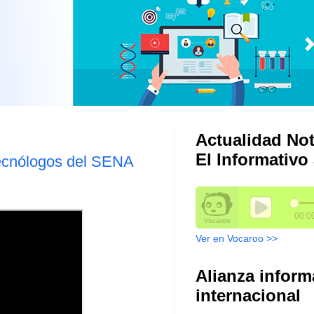
Actualidad Not
El Informativo 
 tecnólogos del SENA
Ver en Vocaroo >>
Alianza inform
internacional