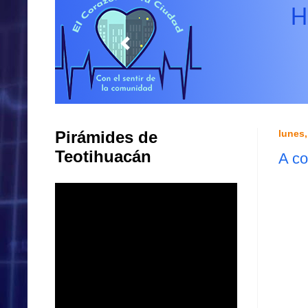
Pirámides de
lunes,
Teotihuacán
A co