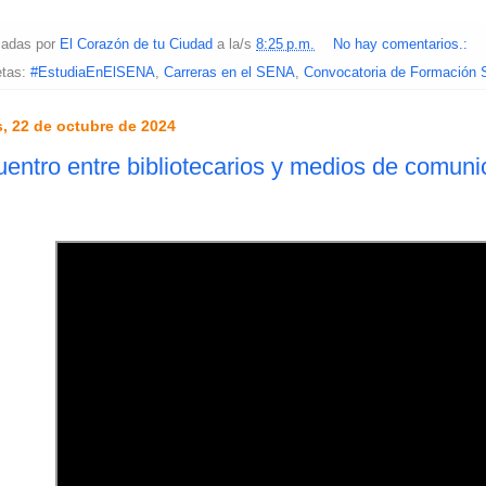
cadas por
El Corazón de tu Ciudad
a la/s
8:25 p.m.
No hay comentarios.:
etas:
#EstudiaEnElSENA
,
Carreras en el SENA
,
Convocatoria de Formación
, 22 de octubre de 2024
entro entre bibliotecarios y medios de comuni