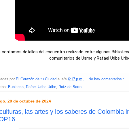
 contamos detalles del encuentro realizado entre algunas Bibliote
comunitarios de Usme y Rafael Uribe Urib
cadas por
El Corazón de tu Ciudad
a la/s
6:17 p.m.
No hay comentarios.:
etas:
Bubliteca
,
Rafael Uribe Uribe
,
Raíz de Barro
go, 20 de octubre de 2024
culturas, las artes y los saberes de Colombia i
COP16