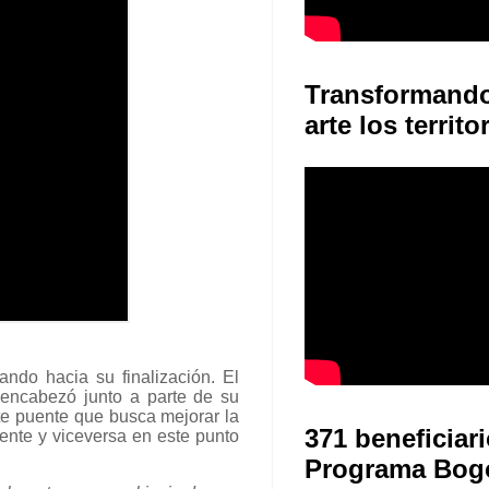
Transformand
arte los territo
ndo hacia su finalización. El
, encabezó junto a parte de su
ste puente
que busca mejorar la
371 beneficiari
idente y viceversa en este punto
Programa Bog