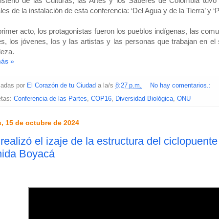
isterio de las Culturas, las Artes y los Saberes de Colombia tuvo
ales de la instalación de esta conferencia: ‘Del Agua y de la Tierra’ y ‘
primer acto, los protagonistas fueron los pueblos indígenas, las com
s, los jóvenes, los y las artistas y las personas que trabajan en el 
leza.
más »
cadas por
El Corazón de tu Ciudad
a la/s
8:27 p.m.
No hay comentarios.:
etas:
Conferencia de las Partes
,
COP16
,
Diversidad Biológica
,
ONU
, 15 de octubre de 2024
realizó el izaje de la estructura del ciclopuente
nida Boyacá