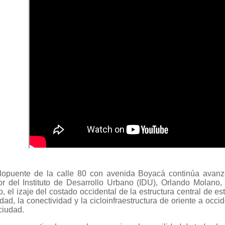
clopuente de la calle 80 con avenida Boyacá continúa avanza
tor del Instituto de Desarrollo Urbano (IDU), Orlando Molano
, el izaje del costado occidental de la estructura central de e
dad, la conectividad y la cicloinfraestructura de oriente a occ
ciudad.