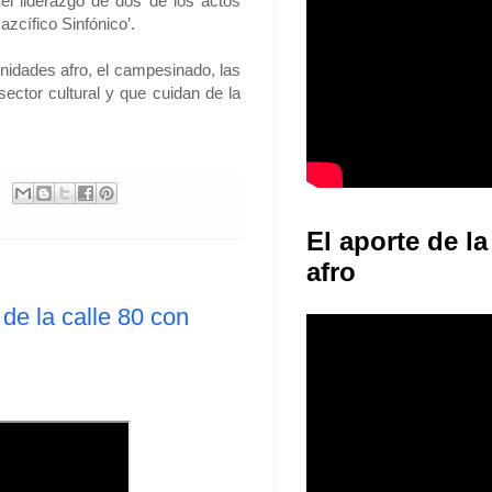
 el liderazgo de dos de los actos
Pazcífico Sinfónico’.
unidades afro, el campesinado, las
sector cultural y que cuidan de la
El aporte de la
afro
 de la calle 80 con