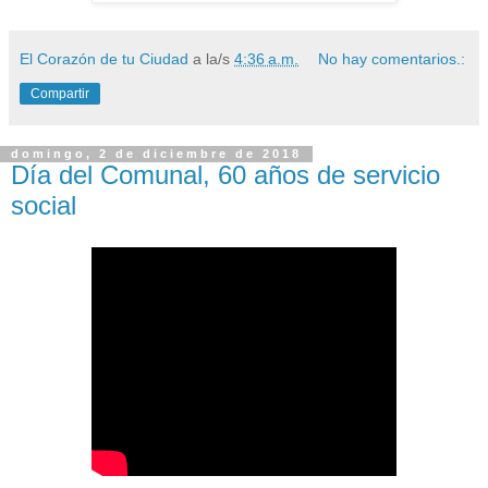
El Corazón de tu Ciudad
a la/s
4:36 a.m.
No hay comentarios.:
Compartir
domingo, 2 de diciembre de 2018
Día del Comunal, 60 años de servicio
social