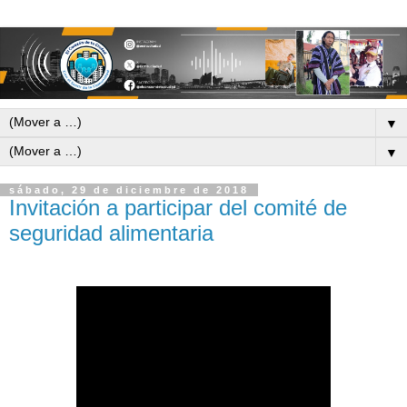
▼
▼
sábado, 29 de diciembre de 2018
Invitación a participar del comité de
seguridad alimentaria