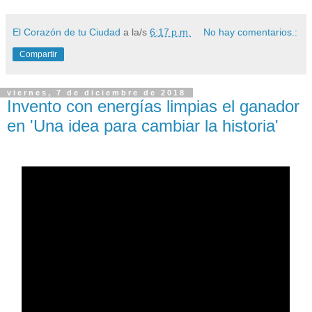
El Corazón de tu Ciudad
a la/s
6:17 p.m.
No hay comentarios.:
Compartir
viernes, 7 de diciembre de 2018
Invento con energías limpias el ganador
en 'Una idea para cambiar la historia'