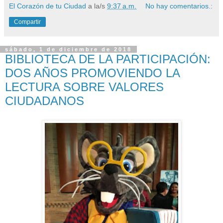
El Corazón de tu Ciudad
a la/s
9:37 a.m.
No hay comentarios.:
Compartir
sábado, 1 de diciembre de 2018
BIBLIOTECA DE LA PARTICIPACIÓN:
DOS AÑOS PROMOVIENDO LA
LECTURA SOBRE VALORES
CIUDADANOS