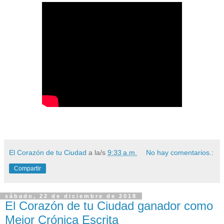
El Corazón de tu Ciudad
a la/s
9:33 a.m.
No hay comentarios.:
Compartir
sábado, 22 de diciembre de 2018
El Corazón de tu Ciudad ganador como
Mejor Crónica Escrita