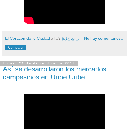
El Corazón de tu Ciudad
a la/s
6:14 a.m.
No hay comentarios.:
Compartir
lunes, 24 de diciembre de 2018
Así se desarrollaron los mercados
campesinos en Uribe Uribe