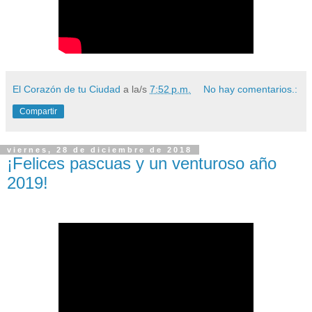
El Corazón de tu Ciudad
a la/s
7:52 p.m.
No hay comentarios.:
Compartir
viernes, 28 de diciembre de 2018
¡Felices pascuas y un venturoso año
2019!