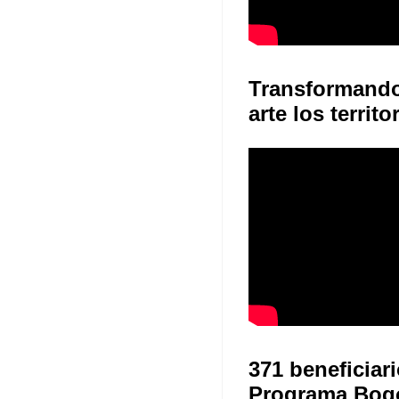
Transformand
arte los territo
371 beneficiari
Programa Bog