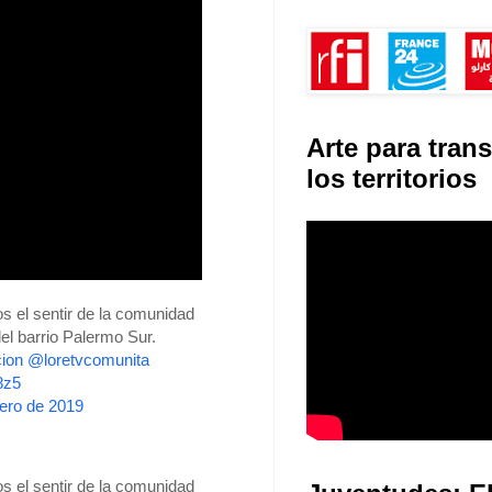
Arte para tran
los territorios
s el sentir de la comunidad
del barrio Palermo Sur.
ion
@loretvcomunita
8z5
rero de 2019
s el sentir de la comunidad