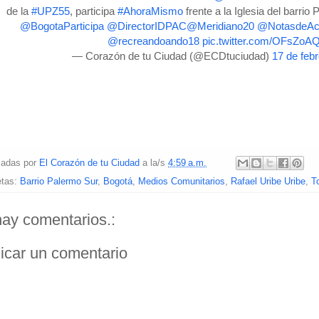
de la
#UPZ55
, participa
#AhoraMismo
frente a la Iglesia del barrio
@BogotaParticipa
@DirectorIDPAC
@Meridiano20
@NotasdeAc
@recreandoando18
pic.twitter.com/OFsZoA
— Corazón de tu Ciudad (@ECDtuciudad)
17 de feb
cadas por
El Corazón de tu Ciudad
a la/s
4:59 a.m.
etas:
Barrio Palermo Sur
,
Bogotá
,
Medios Comunitarios
,
Rafael Uribe Uribe
,
T
ay comentarios.:
icar un comentario