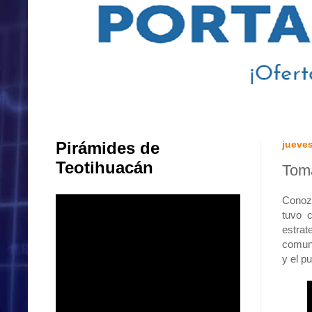
Pirámides de
jueves
Teotihuacán
Toma
Conozc
tuvo 
estrat
comuni
y el p