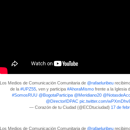
Los Medios de Comunicación Comunitaria de
@rafaeluribeu
recibimo
de la
#UPZ55
, ven y participa
#AhoraMismo
frente a la Iglesia 
#SomosRUU
@BogotaParticipa
@Meridiano20
@NotasdeAcc
@DirectorIDPAC
pic.twitter.com/wPXmDhv
— Corazón de tu Ciudad (@ECDtuciudad)
17 de feb
Los Medios de Comunicación Comunitaria de
@rafaeluribeu
recibimo