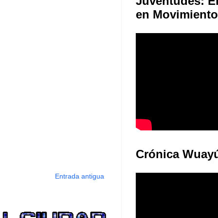
Juventudes: E
en Movimiento
Crónica Wuay
Entrada antigua