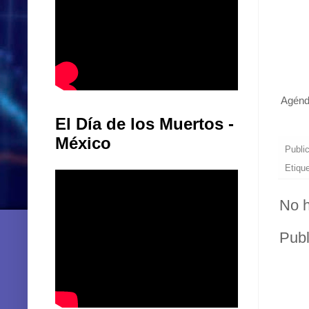
Agénda
El Día de los Muertos -
México
Publi
Etiqu
No h
Publ