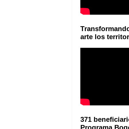
Transformand
arte los territo
371 beneficiari
Programa Bog