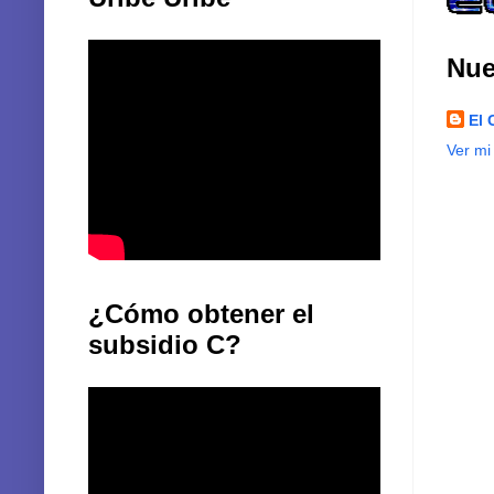
Nue
El 
Ver mi
¿Cómo obtener el
subsidio C?