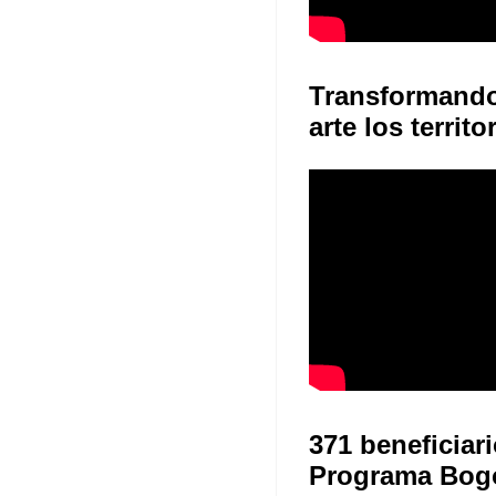
Transformand
arte los territo
371 beneficiari
Programa Bog