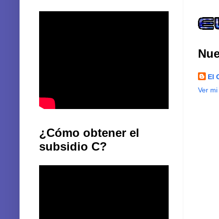
Suscri
Nue
El 
Ver mi
¿Cómo obtener el
subsidio C?