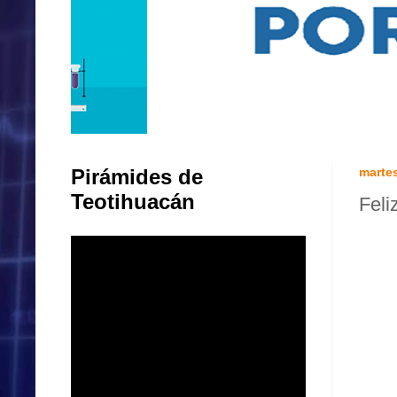
Pirámides de
martes
Teotihuacán
Feli