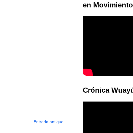
Juventudes: E
en Movimiento
Crónica Wuay
Entrada antigua