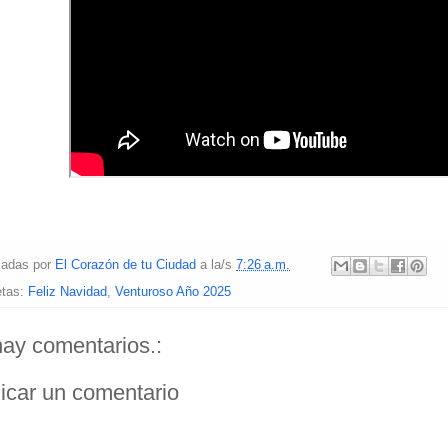
cadas por
El Corazón de tu Ciudad
a la/s
7:26 a.m.
etas:
Feliz Navidad
,
Venturoso Año 2025
ay comentarios.:
icar un comentario