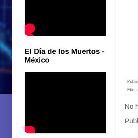
El Día de los Muertos -
México
Publi
Etiqu
No h
Publ