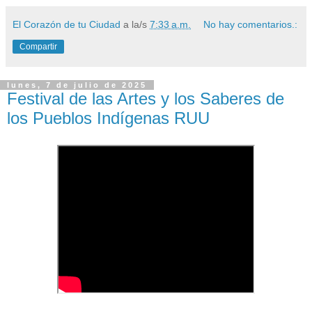
El Corazón de tu Ciudad
a la/s
7:33 a.m.
No hay comentarios.:
Compartir
lunes, 7 de julio de 2025
Festival de las Artes y los Saberes de
los Pueblos Indígenas RUU