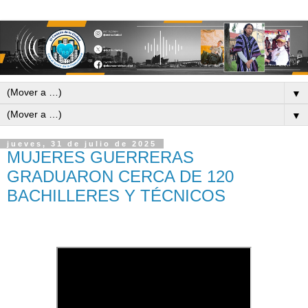
▼
▼
jueves, 31 de julio de 2025
MUJERES GUERRERAS
GRADUARON CERCA DE 120
BACHILLERES Y TÉCNICOS