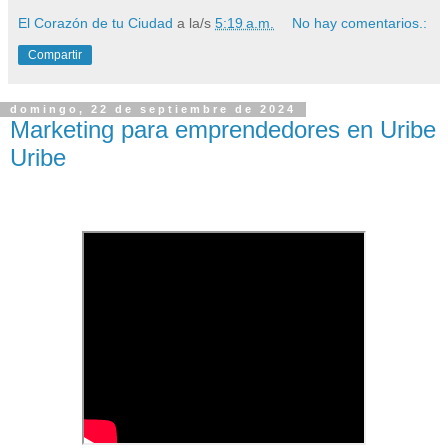
El Corazón de tu Ciudad
a la/s
5:19 a.m.
No hay comentarios.:
Compartir
domingo, 22 de septiembre de 2024
Marketing para emprendedores en Uribe
Uribe