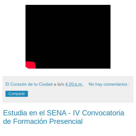
El Corazón de tu Ciudad
a la/s
4:20 p.m.
No hay comentarios.:
Compartir
Estudia en el SENA - IV Convocatoria
de Formación Presencial