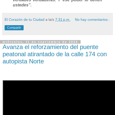
ustedes”.
El Corazón de tu Ciudad
a la/s
7:31 p.m.
No hay comentarios.:
Compartir
miércoles, 11 de septiembre de 2024
Avanza el reforzamiento del puente
peatonal atirantado de la calle 174 con
autopista Norte