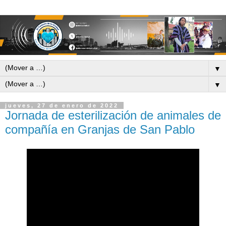
▼
▼
jueves, 27 de enero de 2022
Jornada de esterilización de animales de
compañía en Granjas de San Pablo