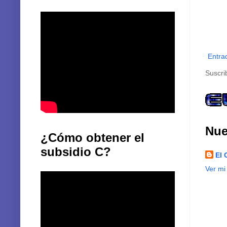
Entra
Suscri
Nue
¿Cómo obtener el
subsidio C?
El 
Ver mi