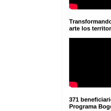
Transformand
arte los territo
371 beneficiari
Programa Bog