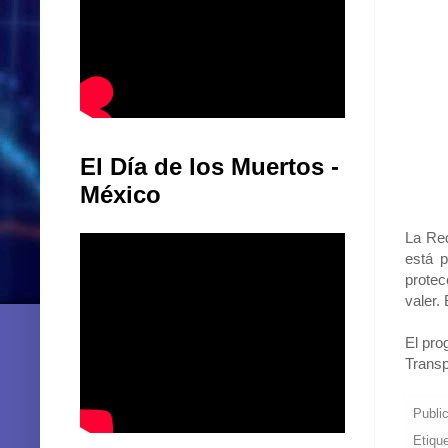
El Día de los Muertos -
México
La Red
está p
protec
valer.
El pro
Transp
Publi
Etiqu