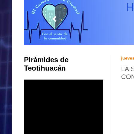
Pirámides de
jueves
Teotihuacán
LA 
CON