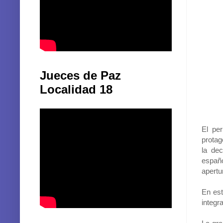
Jueces de Paz
Localidad 18
El per
protag
la de
españo
apertu
En est
integr