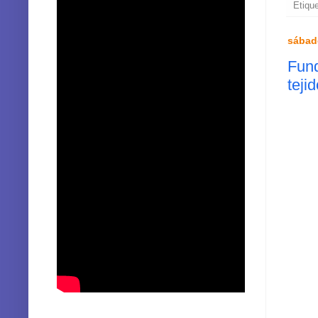
Etiqu
sábado
Fund
teji