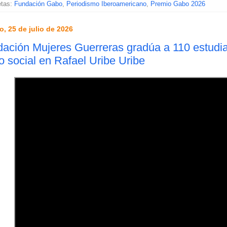
etas:
Fundación Gabo
,
Periodismo Iberoamericano
,
Premio Gabo 2026
, 25 de julio de 2026
ación Mujeres Guerreras gradúa a 110 estudian
do social en Rafael Uribe Uribe