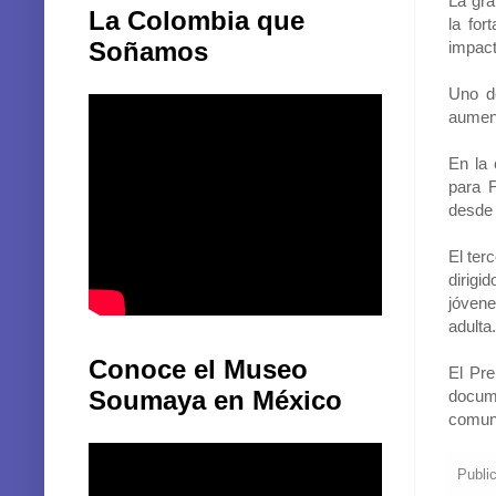
La gra
La Colombia que
la for
Soñamos
impact
Uno de
aument
En la 
para F
desde 
El ter
dirigi
jóvene
adulta.
Conoce el Museo
El Pre
Soumaya en México
docum
comuni
Publi