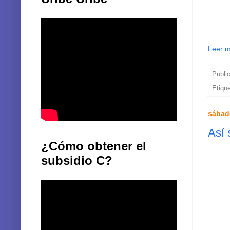
Leer 
Publi
Etiqu
sábad
Así 
¿Cómo obtener el
subsidio C?