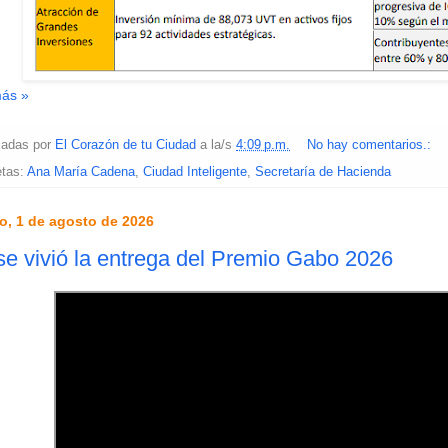
más »
cadas por
El Corazón de tu Ciudad
a la/s
4:09 p.m.
No hay comentarios.:
etas:
Ana María Cadena
,
Ciudad Inteligente
,
Secretaría de Hacienda
o, 1 de agosto de 2026
se vivió la entrega del Premio Gabo 2026