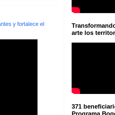
tes y fortalece el
Transformand
arte los territo
371 beneficiari
Programa Bog