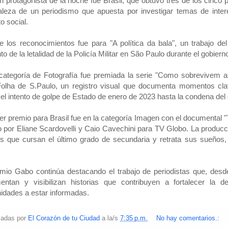
n protagonista de la noche fue Brasil, que obtuvo tres de los cinc
taleza de un periodismo que apuesta por investigar temas de inter
o social.
 los reconocimientos fue para "A política da bala", un trabajo de
o de la letalidad de la Policía Militar en São Paulo durante el gobierno
categoría de Fotografía fue premiada la serie "Como sobrevivem a
olha de S.Paulo, un registro visual que documenta momentos clave 
el intento de golpe de Estado de enero de 2023 hasta la condena del 
cer premio para Brasil fue en la categoría Imagen con el documental "
do por Eliane Scardovelli y Caio Cavechini para TV Globo. La produc
s que cursan el último grado de secundaria y retrata sus sueños, 
mio Gabo continúa destacando el trabajo de periodistas que, desde
entan y visibilizan historias que contribuyen a fortalecer la 
dades a estar informadas.
cadas por
El Corazón de tu Ciudad
a la/s
7:35 p.m.
No hay comentarios.: