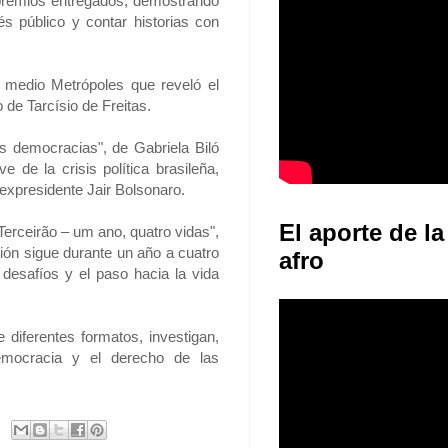
o premios entregados, demostrando
és público y contar historias con
l medio Metrópoles que reveló el
 de Tarcísio de Freitas.
s democracias", de Gabriela Biló
de la crisis política brasileña,
expresidente Jair Bolsonaro.
El aporte de la
Terceirão – um ano, quatro vidas",
ción sigue durante un año a cuatro
afro
desafíos y el paso hacia la vida
 diferentes formatos, investigan,
democracia y el derecho de las