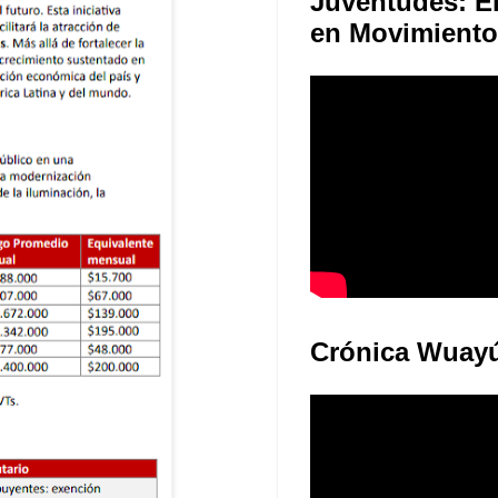
Juventudes: E
en Movimiento
Crónica Wuay