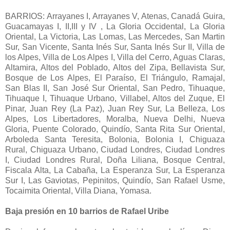
BARRIOS: Arrayanes I, Arrayanes V, Atenas, Canadá Guira,
Guacamayas I, II,III y IV , La Gloria Occidental, La Gloria
Oriental, La Victoria, Las Lomas, Las Mercedes, San Martin
Sur, San Vicente, Santa Inés Sur, Santa Inés Sur II, Villa de
los Alpes, Villa de Los Alpes I, Villa del Cerro, Aguas Claras,
Altamira, Altos del Poblado, Altos del Zipa, Bellavista Sur,
Bosque de Los Alpes, El Paraíso, El Triángulo, Ramajal,
San Blas II, San José Sur Oriental, San Pedro, Tihuaque,
Tihuaque I, Tihuaque Urbano, Villabel, Altos del Zuque, El
Pinar, Juan Rey (La Paz), Juan Rey Sur, La Belleza, Los
Alpes, Los Libertadores, Moralba, Nueva Delhi, Nueva
Gloria, Puente Colorado, Quindío, Santa Rita Sur Oriental,
Arboleda Santa Teresita, Bolonia, Bolonia I, Chiguaza
Rural, Chiguaza Urbano, Ciudad Londres, Ciudad Londres
I, Ciudad Londres Rural, Doña Liliana, Bosque Central,
Fiscala Alta, La Cabaña, La Esperanza Sur, La Esperanza
Sur I, Las Gaviotas, Pepinitos, Quindío, San Rafael Usme,
Tocaimita Oriental, Villa Diana, Yomasa.
Baja presión en 10 barrios de Rafael Uribe