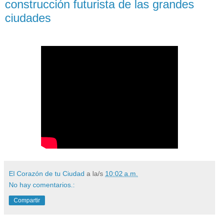
construcción futurista de las grandes
ciudades
El Corazón de tu Ciudad
a la/s
10:02 a.m.
No hay comentarios.:
Compartir