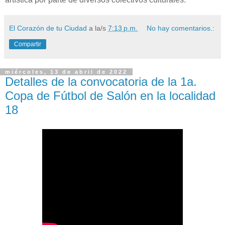
El Corazón de tu Ciudad
a la/s
7:13 p.m.
No hay comentarios.:
Compartir
miércoles, 13 de abril de 2022
Detalles de la convocatoria de la 1a.
Copa de Fútbol de Salón en la localidad
18