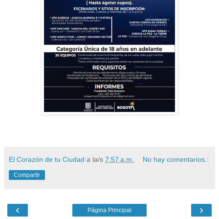
El Corazón de tu Ciudad
a la/s
7:57 a.m.
No hay comentarios.:
Compartir
‹
›
Página Principal