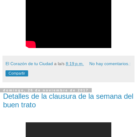
El Corazón de tu Ciudad
a la/s
8:19 p.m.
No hay comentarios.:
Compartir
domingo, 26 de noviembre de 2017
Detalles de la clausura de la semana del
buen trato