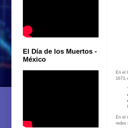
El Día de los Muertos -
México
En el 
1673, 
En el 
redes 