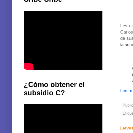
Les co
Carlos
de sus
la adm
¿Cómo obtener el
Leer 
subsidio C?
Publi
Etiqu
jueves