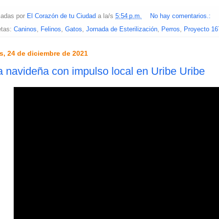
cadas por
El Corazón de tu Ciudad
a la/s
5:54 p.m.
No hay comentarios.:
etas:
Caninos
,
Felinos
,
Gatos
,
Jornada de Esterilización
,
Perros
,
Proyecto 16
s, 24 de diciembre de 2021
a navideña con impulso local en Uribe Uribe