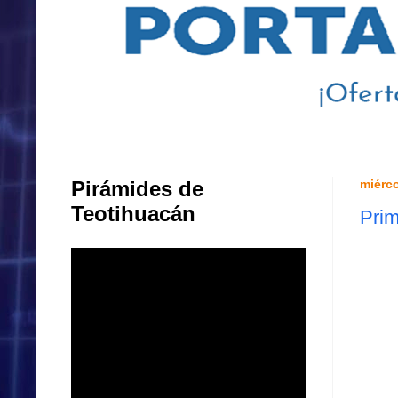
Pirámides de
miérco
Teotihuacán
Prim