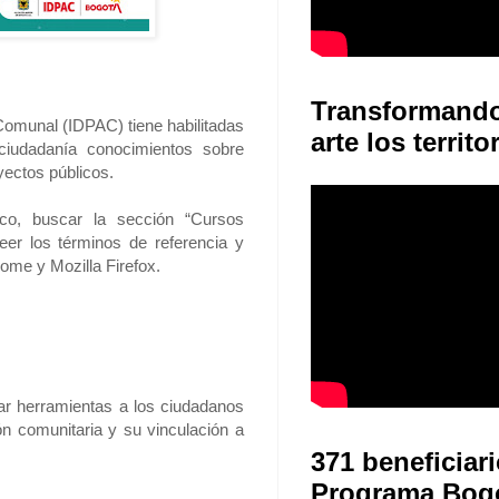
Transformand
́n Comunal (IDPAC) tiene habilitadas
arte los territo
ciudadanía conocimientos sobre
yectos públicos.
.co, buscar la sección “Cursos
leer los términos de referencia y
rome y Mozilla Firefox.
ar herramientas a los ciudadanos
ón comunitaria y su vinculación a
371 beneficiari
Programa Bog