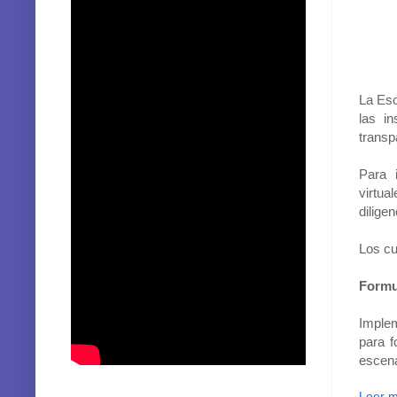
La Esc
las in
transp
Para 
virtua
dilige
Los cu
Formul
Implem
para f
escena
Leer 