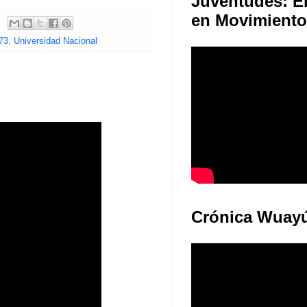
Juventudes: E
en Movimiento
73
,
Universidad Nacional
Crónica Wuay