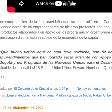
ntamos detalles de la feria navideña que se desarrolló en el Pa
 donde cerac de 80 emprendedores se hicieron presentes con pequ
 productos elaborados con apoyo de los programas Microempresa e 
inistración distrital está reactivando la economía de la capital.
"Que bueno verlos aquí en esta feria navideña, son 80 d
emprendimientos que han logrado sacar adelante con apoyo 
Bogotá y del Programa de las Naciones Unidas para el Desar
alcalde de la localidad 18 Rafael Uribe Uribe, Edward Humberto Quin
más »
cadas por
El Corazón de tu Ciudad
a la/s
1:34 p.m.
No hay comentarios.:
etas:
Emprendedoras
,
Feria Navideña
,
Madres cabeza de hogar
,
Rafael Uribe 
, 23 de diciembre de 2021