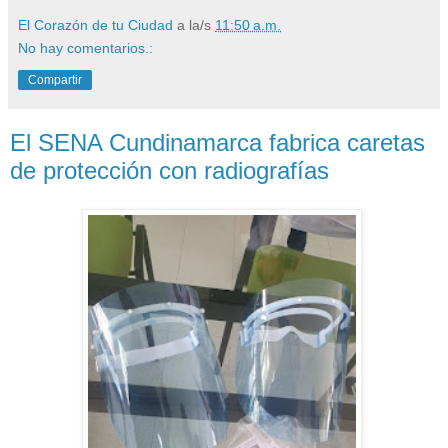
El Corazón de tu Ciudad
a la/s
11:50 a.m.
No hay comentarios.:
Compartir
El SENA Cundinamarca fabrica caretas
de protección con radiografías