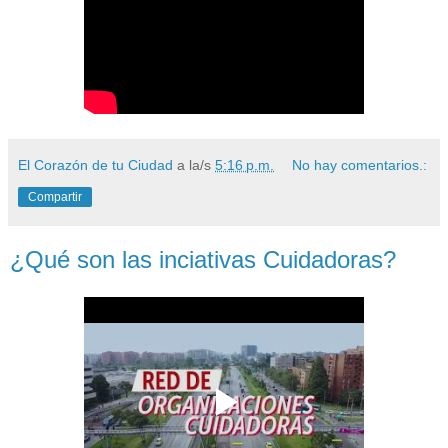
El Corazón de tu Ciudad
a la/s
5:16 p.m.
No hay comentarios.:
Compartir
¿Qué son las inciativas Cuidadoras?