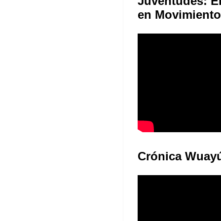
Juventudes: E
en Movimiento
Crónica Wuay