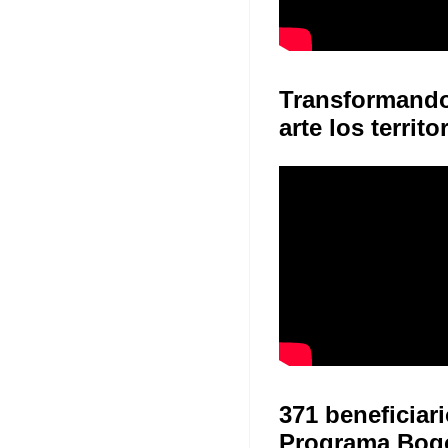
Transformand
arte los territo
371 beneficiari
Programa Bog