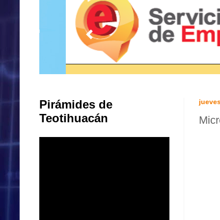
Pirámides de
jueves
Teotihuacán
Micr