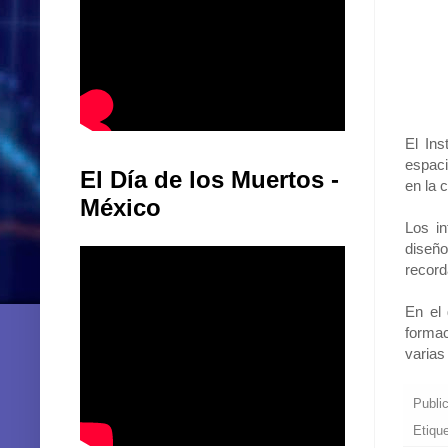
El Ins
espaci
El Día de los Muertos -
en la 
México
Los in
diseño
record
En el 
formac
varias
Publi
Etiqu