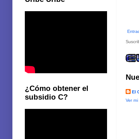
Entra
Suscri
Nue
¿Cómo obtener el
El 
subsidio C?
Ver mi