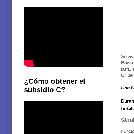
Se viv
Bazar
p.m.,
m
Uribe 
¿Cómo obtener el
subsidio C?
Una f
Durant
fortal
Sába