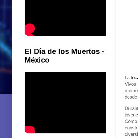
El Día de los Muertos -
México
La
loc
Vivos 
memori
desde 
Duran
jóvene
Como 
constr