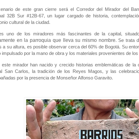
idad de expresiones que allí florecen.
enario de este gran cierre será el Corredor del Mirador del Bar
al 32B Sur #12B-67, un lugar cargado de historia, contemplación 
onio cultural de la ciudad.
es uno de los miradores más fascinantes de la capital, situado
amente en la parroquia que lleva su mismo nombre
. Se trata 
s a su altura, es posible observar cerca del 60% de Bogotá. Su entor
 impulsado por la mano de obra y los materiales provenientes de los 
este mirador han nacido y crecido historias emblemáticas de la 
tal San Carlos, la tradición de los Reyes Magos, y las celebra
ñadas por la presencia de Monseñor Alfonso Garavito.