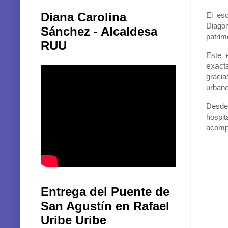
divers
Diana Carolina
El esc
Diagon
Sánchez - Alcaldesa
patrim
RUU
Este 
exact
gracia
urbano
Desde 
hospi
acompa
Entrega del Puente de
San Agustín en Rafael
Uribe Uribe