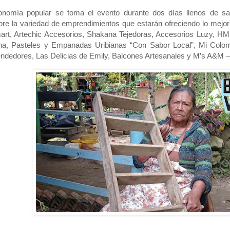
Hator Dance, entre otros talentos del barrio
nomía popular se toma el evento durante dos días llenos de sabo
re la variedad de emprendimientos que estarán ofreciendo lo mej
art, Artechic Accesorios, Shakana Tejedoras, Accesorios Luzy, HMN
ína, Pasteles y Empanadas Uribianas “Con Sabor Local”, Mi Colo
dedores, Las Delicias de Emily, Balcones Artesanales y M’s A&M –