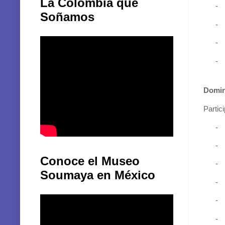
La Colombia que
-
Soñamos
-
-
-
Domi
Partic
-
-
Conoce el Museo
-
Soumaya en México
-
-