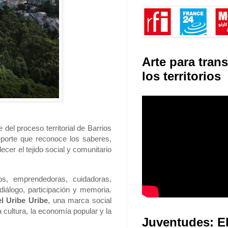
Arte para tran
los territorios
 del proceso territorial de Barrios
eporte que reconoce los saberes,
ecer el tejido social y comunitario
ios, emprendedoras, cuidadoras,
iálogo, participación y memoria.
l Uribe Uribe
, una marca social
a cultura, la economía popular y la