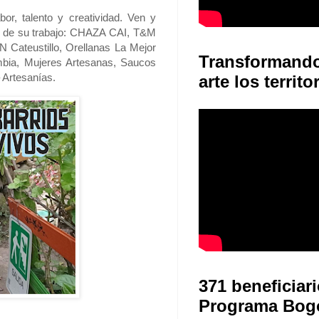
r, talento y creatividad. Ven y
or de su trabajo: CHAZA CAI, T&M
 Cateustillo, Orellanas La Mejor
Transformand
mbia, Mujeres Artesanas, Saucos
 Artesanías.
arte los territo
371 beneficiari
Programa Bog