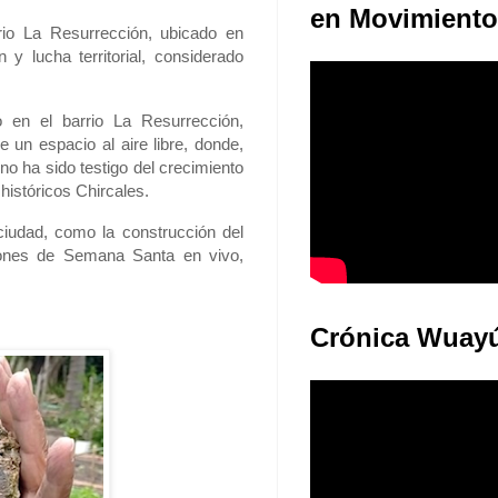
Juventudes: E
en Movimiento
rio La Resurrección, ubicado en
y lucha territorial, considerado
 en el barrio La Resurrección,
de un espacio al aire libre, donde,
no ha sido testigo del crecimiento
históricos Chircales.
ciudad, como la construcción del
ciones de Semana Santa en vivo,
Crónica Wuay