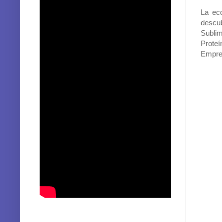
-
La eco
descub
Sublim
Prote
Empren