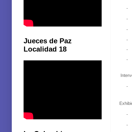
Funcio
-
-
-
Jueces de Paz
-
Localidad 18
-
-
Inter
-
Exhibi
-
-