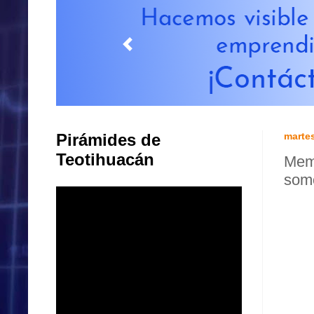
Pirámides de
martes
Teotihuacán
Memo
som