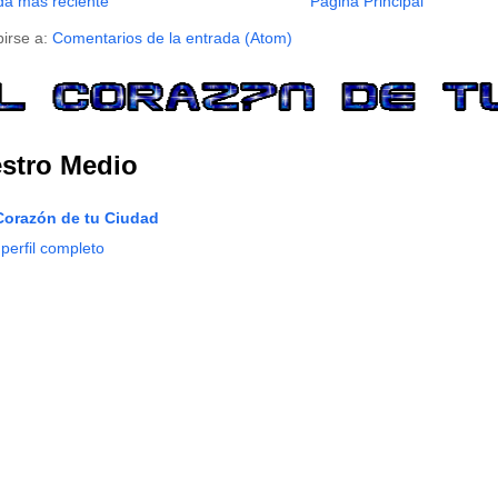
da más reciente
Página Principal
birse a:
Comentarios de la entrada (Atom)
stro Medio
Corazón de tu Ciudad
 perfil completo