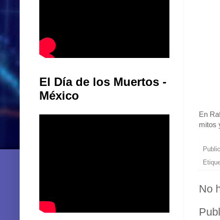
El Día de los Muertos -
México
En Raf
mitos 
Publi
Etiqu
No h
Publ