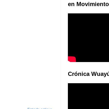
Juventudes: E
en Movimiento
Crónica Wuay