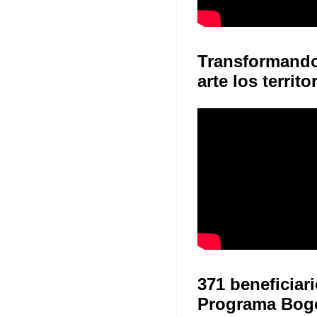
Transformand
arte los territo
371 beneficiari
Programa Bog