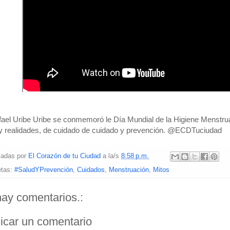
ael Uribe Uribe se conmemoró le Día Mundial de la Higiene Menstrua
y realidades, de cuidado de cuidado y prevención. @ECDTuciudad
cadas por
El Corazón de tu Ciudad
a la/s
8:58 p.m.
etas:
#SaludYPrevención
,
Cuidados
,
Menstruación
,
Mitos
ay comentarios.:
icar un comentario