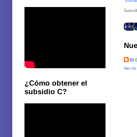
Entra
Suscri
Nue
El 
Ver mi
¿Cómo obtener el
subsidio C?