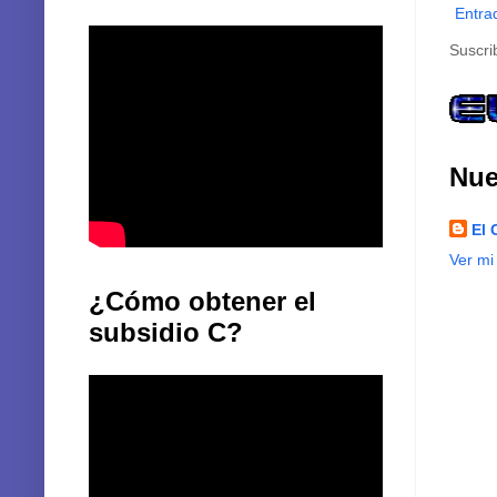
Entra
Suscri
Nue
El 
Ver mi
¿Cómo obtener el
subsidio C?