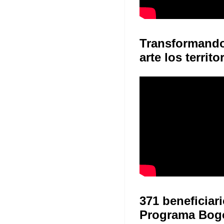
Transformand
arte los territo
371 beneficiari
Programa Bog