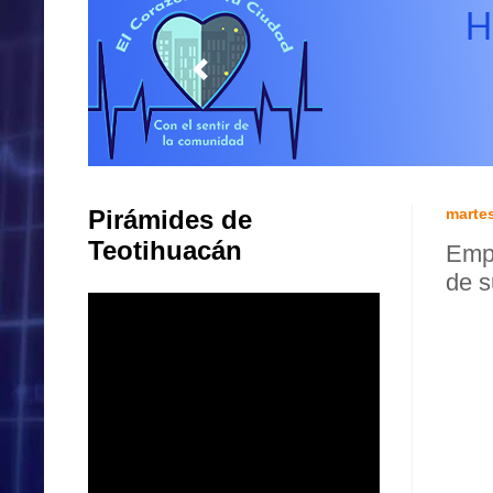
Pirámides de
marte
Teotihuacán
Empr
de s