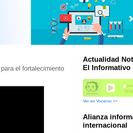
Actualidad Not
El Informativo 
ara el fortalecimiento
Ver en Vocaroo >>
Alianza inform
internacional