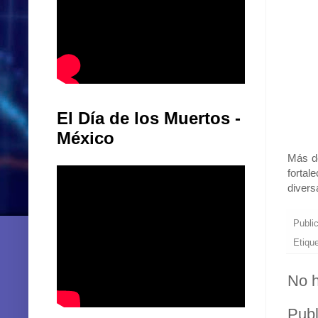
El Día de los Muertos -
México
Más de
fortal
divers
Publi
Etiqu
No h
Publ