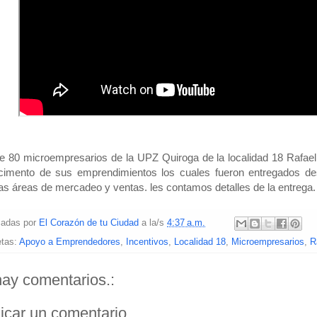
 80 microempresarios de la UPZ Quiroga de la localidad 18 Rafael 
ecimento de sus emprendimientos los cuales fueron entregados de
as áreas de mercadeo y ventas. les contamos detalles de la entrega.
cadas por
El Corazón de tu Ciudad
a la/s
4:37 a.m.
etas:
Apoyo a Emprendedores
,
Incentivos
,
Localidad 18
,
Microempresarios
,
R
ay comentarios.:
icar un comentario