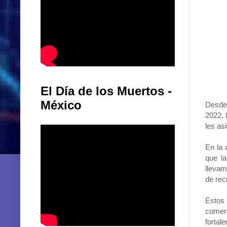
El Día de los Muertos -
México
Desde 
2022, 
les as
En la 
que la
llevam
de rec
Estos 
comerc
fortal