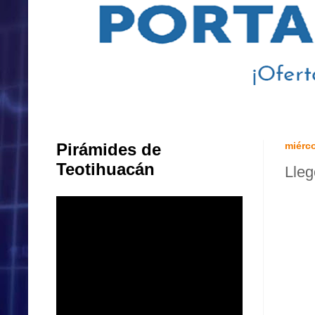
Pirámides de
miérco
Teotihuacán
Lleg