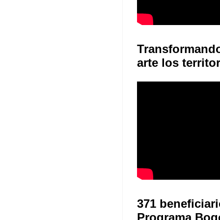
Transformand
arte los territo
371 beneficiari
Programa Bog