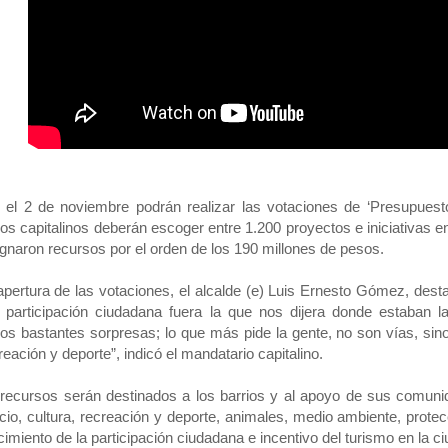
el 2 de noviembre podrán realizar las votaciones de ‘Presupuesto
los capitalinos deberán escoger entre 1.200 proyectos e iniciativas en
ignaron recursos por el orden de los 190 millones de pesos.
apertura de las votaciones, el alcalde (e) Luis Ernesto Gómez, dest
 participación ciudadana fuera la que nos dijera donde estaban l
os bastantes sorpresas; lo que más pide la gente, no son vías, sin
reación y deporte”, indicó el mandatario capitalino.
recursos serán destinados a los barrios y al apoyo de sus comun
io, cultura, recreación y deporte, animales, medio ambiente, protec
ecimiento de la participación ciudadana e incentivo del turismo en la c