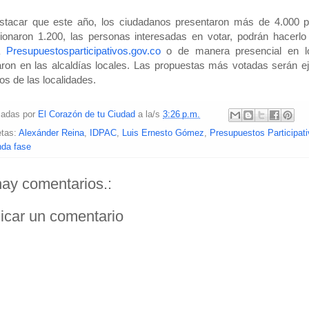
stacar que este año, los ciudadanos presentaron más de 4.000 p
ionaron 1.200, las personas interesadas en votar, podrán hacerl
na
Presupuestosparticipativos.gov.co
o de manera presencial en l
taron en las alcaldías locales. Las propuestas más votadas serán 
os de las localidades.
cadas por
El Corazón de tu Ciudad
a la/s
3:26 p.m.
etas:
Alexánder Reina
,
IDPAC
,
Luis Ernesto Gómez
,
Presupuestos Participat
da fase
ay comentarios.:
icar un comentario