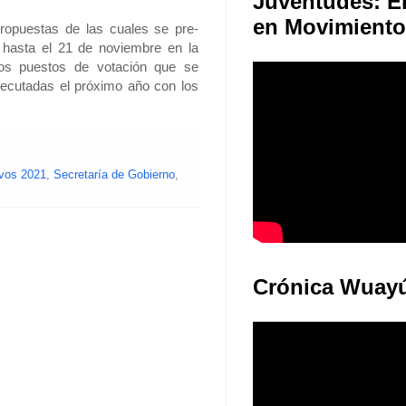
Juventudes: E
en Movimiento
ropuestas de las cuales se pre-
o hasta el 21 de noviembre en la
os puestos de votación que se
ejecutadas el próximo año con los
ivos 2021
,
Secretaría de Gobierno
,
Crónica Wuay