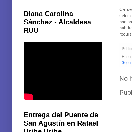
Ca de
Diana Carolina
selecc
Sánchez - Alcaldesa
pági
habili
RUU
recurs
Publi
Etiqu
Segun
No h
Publ
Entrega del Puente de
San Agustín en Rafael
Uribe Uribe