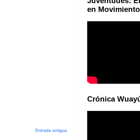
Juventudes: E
en Movimiento
Crónica Wuay
Entrada antigua