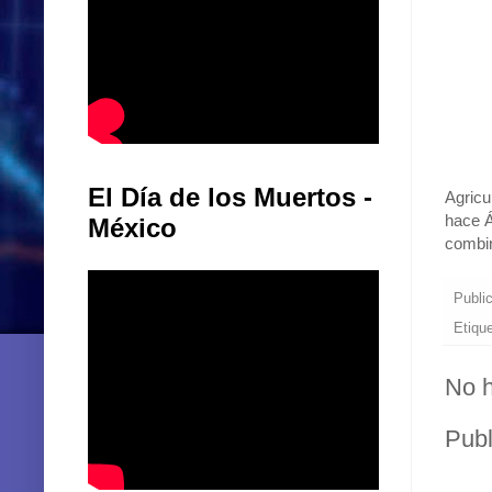
El Día de los Muertos -
Agricu
hace Á
México
combin
Publi
Etiqu
No h
Publ