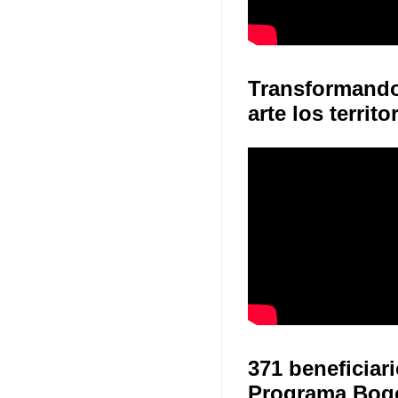
Transformand
arte los territo
371 beneficiari
Programa Bog