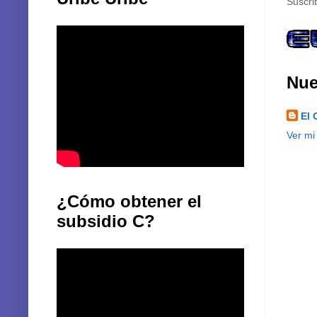
Suscri
Nue
El 
Ver mi
¿Cómo obtener el
subsidio C?