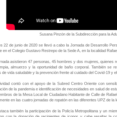
Susana Pinzón de la Subdirección para la Adu
es 22 de junio de 2020 se llevó a cabo la Jornada de Desarrollo Per
le en el Colegio Gustavo Restrepo de la Sede A, en la localidad Rafae
ornada asistieron 47 personas, 45 hombres y dos mujeres, quienes re
impia, almuerzo y la oportunidad de baño corporal. También se rea
s de vida saludable y la prevención frente al cuidado del Covid-19 y 
ividad contó con el apoyo de la Subred Centro Oriente con sensibi
ción de la pandemia e identificación de necesidades en salud de est
embros de la Mesa Local de Ciudadano Habitante de Calle de Rafael 
mente en las cuatro jornadas de ropatón en las diferentes UPZ de la l
taca también la participación de la Policía Metropolitana y un mi