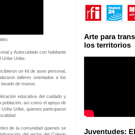
Arte para tran
ltéz
los territorios
sonal y Autocuidado con habitante
l Uribe Uribe.
cibieron un kit de aseo personal,
lizaron talleres orientados a los
el lavado de manos.
lización educativa del cuidado y
a población, así como el apoyo de
Uribe Uribe, quienes participaron
ocalidad.
embro de la comunidad quienes se