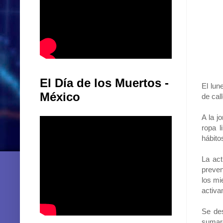
El Día de los Muertos -
El lun
México
de cal
A la j
ropa l
hábito
La act
preven
los mi
activa
Se des