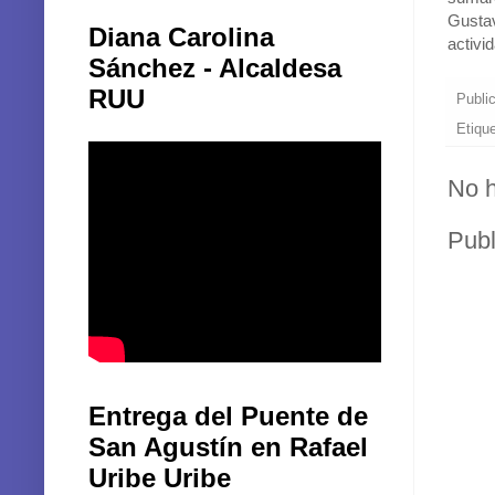
sumaro
Gustav
Diana Carolina
activi
Sánchez - Alcaldesa
RUU
Publi
Etiqu
No h
Publ
Entrega del Puente de
San Agustín en Rafael
Uribe Uribe