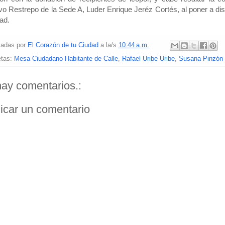
n con la donación de recipientes de icopor, y cabe resaltar la co
o Restrepo de la Sede A, Luder Enrique Jeréz Cortés, al poner a dis
dad.
cadas por
El Corazón de tu Ciudad
a la/s
10:44 a.m.
etas:
Mesa Ciudadano Habitante de Calle
,
Rafael Uribe Uribe
,
Susana Pinzón
ay comentarios.:
icar un comentario