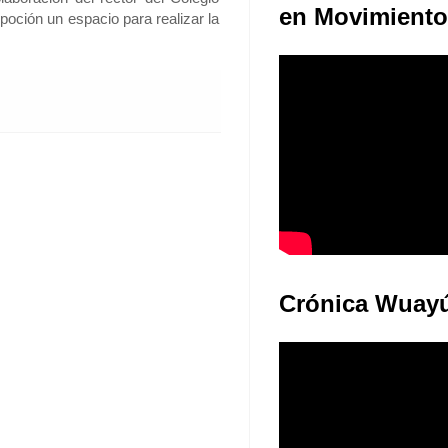
Juventudes: E
laboración del rector del Colegio
en Movimiento
poción un espacio para realizar la
Crónica Wuay