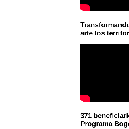
Transformand
arte los territo
371 beneficiari
Programa Bog