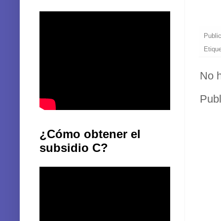
Publi
Etiqu
No h
Publ
¿Cómo obtener el
subsidio C?