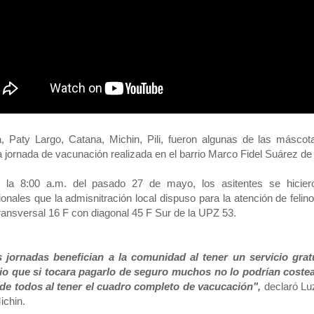
 Paty Largo, Catana, Michin, Pili, fueron algunas de las máscot
a jornada de vacunación realizada en el barrio Marco Fidel Suárez de 
 la 8:00 a.m. del pasado 27 de mayo, los asitentes se hicier
ionales que la admisnitración local dispuso para la atención de feli
transversal 16 F con diagonal 45 F Sur de la UPZ 53.
s jornadas benefician a la comunidad al tener un servicio grat
cio que si tocara pagarlo de seguro muchos no lo podrían costea
de todos al tener el cuadro completo de vacucación",
declaró Luz
ichin.