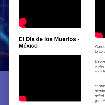
El Día de los Muertos -
México
Wanda,
tercer
Desde
profes
en la 
"Esta
servi
salud 
gato M