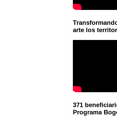
Transformand
arte los territo
371 beneficiari
Programa Bog