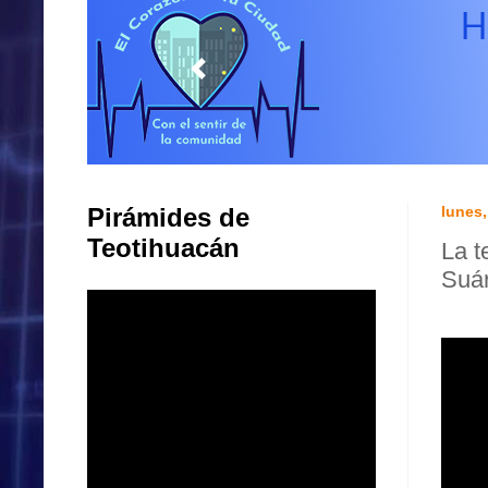
Pirámides de
lunes
Teotihuacán
La t
Suá