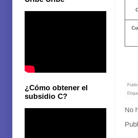
C
Co
Publi
¿Cómo obtener el
Etiqu
subsidio C?
No h
Publ