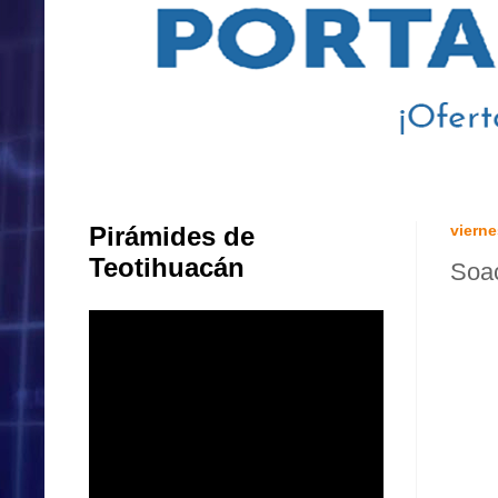
Pirámides de
vierne
Teotihuacán
Soac