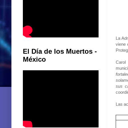
La Adm
viene 
El Día de los Muertos -
Proteg
México
Carol
munic
fortal
solame
sus ca
coordi
Las ac