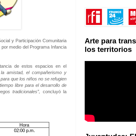
Arte para tran
Social y Participación Comunitaria
z por medio del Programa Infancia
los territorios
tancia de estos espacios en el
r la amistad, el compañerismo y
s para que los niños no se refugien
empo libre para el desarrollo de
egos tradicionales”,
concluyó la
Hora
02:00 p.m.