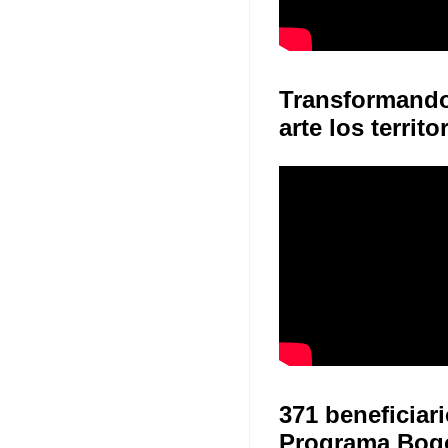
Transformand
arte los territo
371 beneficiari
Programa Bog