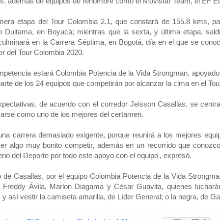
, además de equipos de renombre como el Movistar Team, el EF Ed
mera etapa del Tour Colombia 2.1, que constará de 155.8 kms, pa
o Duitama, en Boyacá; mientras que la sexta, y última etapa, sa
ulminará en la Carrera Séptima, en Bogotá, día en el que se conoc
r del Tour Colombia 2020.
petencia estará Colombia Potencia de la Vida Strongman, apoyado p
arte de los 24 equipos que competirán por alcanzar la cima en el Tou
pectativas, de acuerdo con el corredor Jeisson Casallas, se centra
arse como uno de los mejores del certamen.
una carrera demasiado exigente, porque reunirá a los mejores equi
er algo muy bonito competir, además en un recorrido que conozco y
erio del Deporte por todo este apoyo con el equipo', expresó.
o de Casallas, por el equipo Colombia Potencia de la Vida Strongm
, Freddy Ávila, Marlon Diagama y César Guavita, quienes luchará
 y así vestir la camiseta amarilla, de Líder General; o la negra, de G