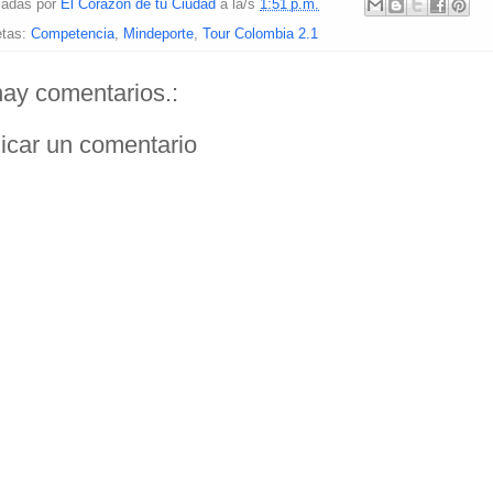
cadas por
El Corazón de tu Ciudad
a la/s
1:51 p.m.
etas:
Competencia
,
Mindeporte
,
Tour Colombia 2.1
ay comentarios.:
icar un comentario