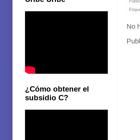
Publi
Etiqu
No h
Publ
¿Cómo obtener el
subsidio C?