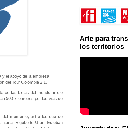
Arte para tran
los territorios
 y el apoyo de la empresa
ión del Tour Colombia 2.1.
e de las bielas del mundo, inició
án 900 kilómetros por las vías de
as del momento, entre los que se
uintana, Rigoberto Urán, Esteban