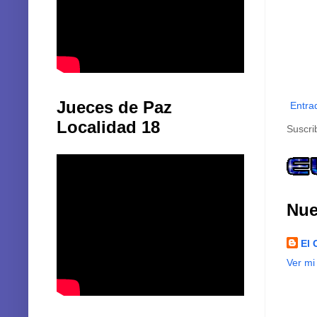
Jueces de Paz
Entra
Localidad 18
Suscri
Nue
El 
Ver mi