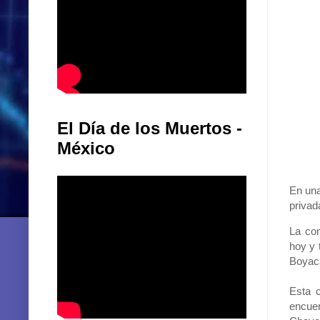
El Día de los Muertos -
México
En una
privad
La com
hoy y 
Boyac
Esta c
encuen