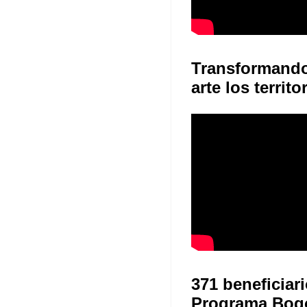
Transformand
arte los territo
371 beneficiari
Programa Bog