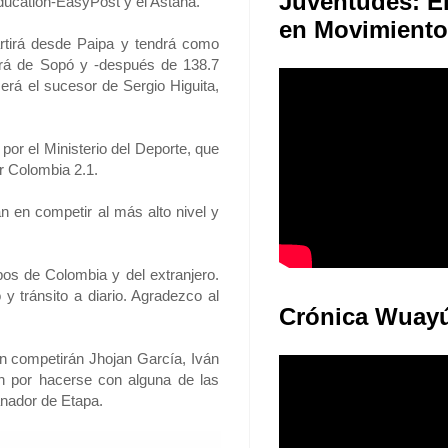
Juventudes: E
ucation-EasyPost y el Astana.
en Movimiento
rtirá desde Paipa y tendrá como
ldrá de Sopó y -después de 138.7
erá el sucesor de Sergio Higuita,
or el Ministerio del Deporte, que
r Colombia 2.1.
n en competir al más alto nivel y
pos de Colombia y del extranjero.
 tránsito a diario. Agradezco al
Crónica Wuay
an competirán Jhojan García, Iván
n por hacerse con alguna de las
anador de Etapa.