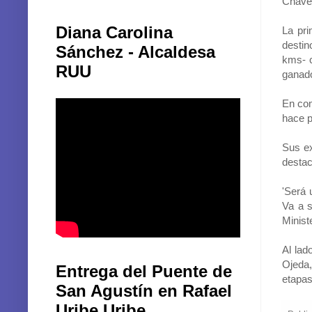
Chaves
Diana Carolina
La pri
destin
Sánchez - Alcaldesa
kms- c
RUU
ganado
En com
hace p
Sus ex
destac
'Será 
Va a s
Minist
Al lad
Ojeda
Entrega del Puente de
etapas
San Agustín en Rafael
Uribe Uribe