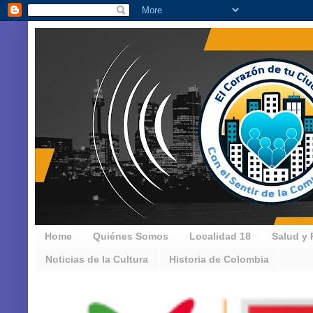
Home
Quiénes Somos
Localidad 18
Salud y 
Noticias de la Cultura
Historia de Colombia