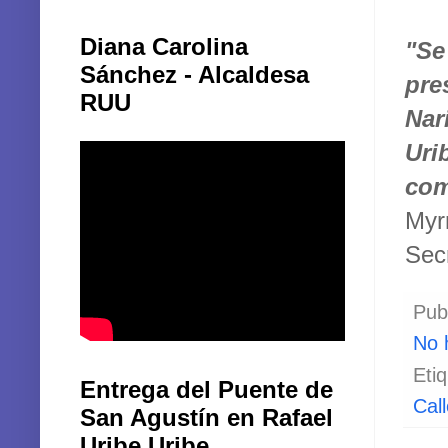
Diana Carolina
"Se
Sánchez - Alcaldesa
pre
RUU
Nar
Uri
com
Myr
Secr
Pub
No 
Eti
Entrega del Puente de
Cal
San Agustín en Rafael
Uribe Uribe