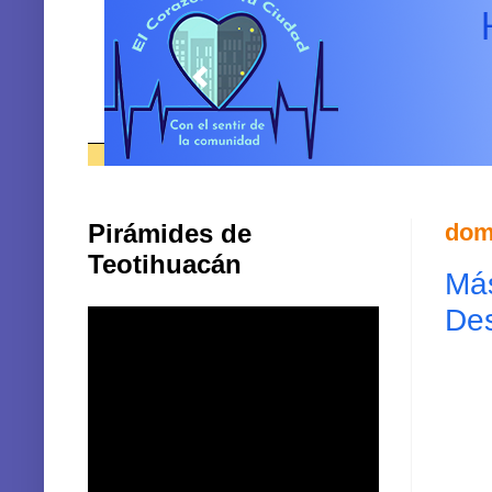
Pirámides de
dom
Teotihuacán
Más
Des