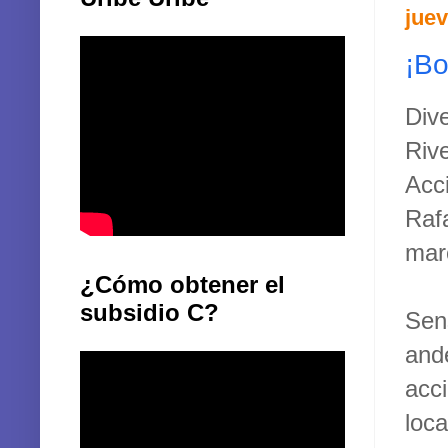
juev
¡Bo
Div
Riv
Acc
Raf
mar
¿Cómo obtener el
subsidio C?
Sen
and
acc
loca