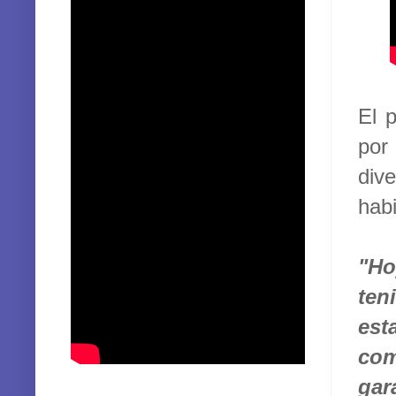
El 
por
div
habi
"Ho
ten
est
com
gar