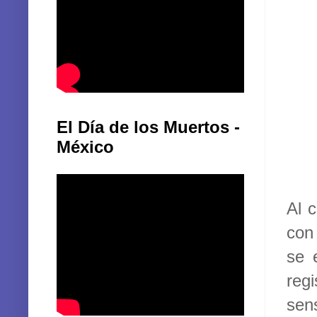
El Día de los Muertos -
México
Al c
con
se 
reg
sens