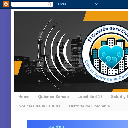
Home
Quiénes Somos
Localidad 18
Salud y 
Noticias de la Cultura
Historia de Colombia