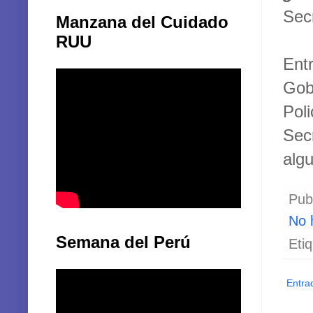
Secr
Manzana del Cuidado
RUU
Ent
Gobi
Pol
Sec
alg
Pub
No 
Semana del Perú
Eti
Entra