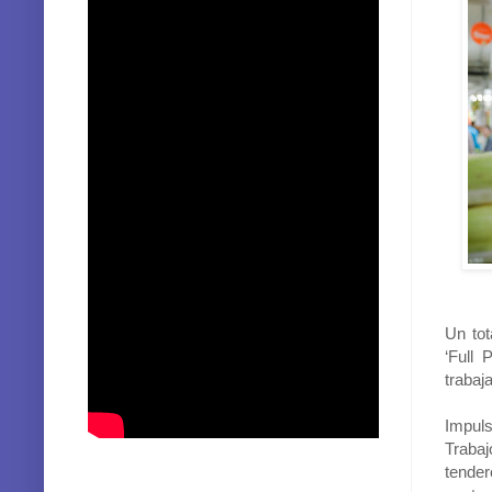
Un tot
‘Full 
trabaj
Impuls
Trabaj
tender