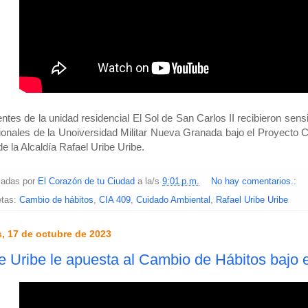
ntes de la unidad residencial El Sol de San Carlos II recibieron sensi
ionales de la Unoiversidad Militar Nueva Granada bajo el Proyecto C
de la Alcaldía Rafael Uribe Uribe.
cadas por
El Corazón de tu Ciudad
a la/s
9:01 p.m.
No hay comentarios.:
etas:
Cambio de hábitos
,
CIA 409
,
Cuidado Ambiental
,
Rafael Uribe Uribe
, 17 de octubre de 2023
e Uribe le apuesta al Cambio de Hábitos bajo 