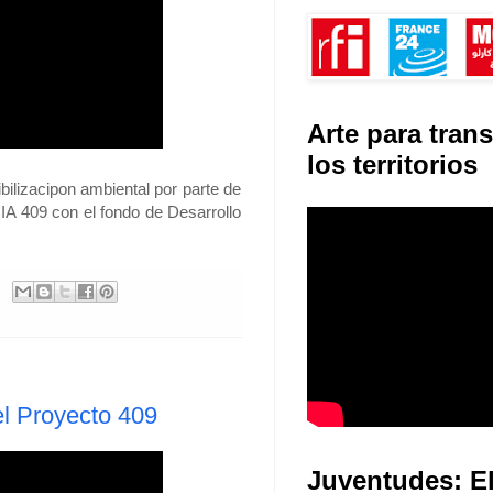
Arte para tran
los territorios
bilizacipon ambiental por parte de
IA 409 con el fondo de Desarrollo
el Proyecto 409
Juventudes: E