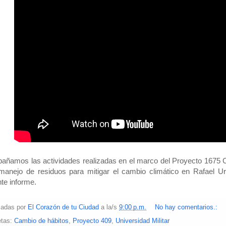
ñamos las actividades realizadas en el marco del Proyecto 1675 
manejo de residuos para mitigar el cambio climático en Rafael Ur
nte informe.
cadas por
El Corazón de tu Ciudad
a la/s
9:00 p.m.
No hay comentarios.:
etas:
Cambio de hábitos
,
Proyecto 409
,
Universidad Militar