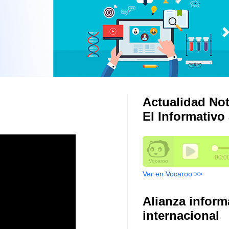
Actualidad Not
El Informativo 
Ver en Vocaroo >>
Alianza inform
internacional