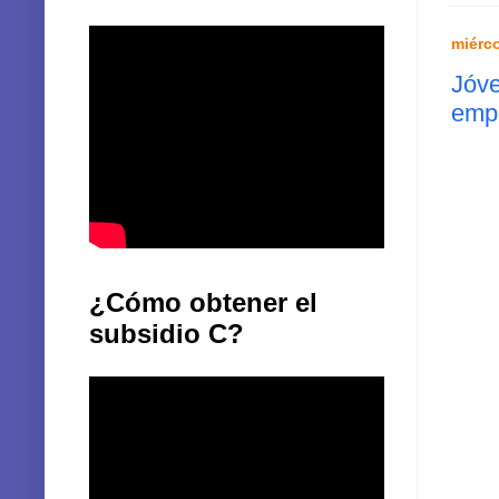
miérco
Jóve
emp
¿Cómo obtener el
subsidio C?