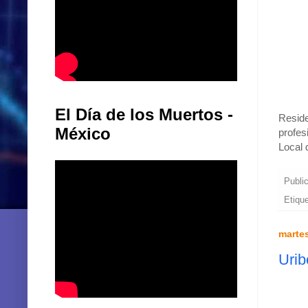
El Día de los Muertos -
Reside
México
profes
Local 
Publi
Etiqu
martes
Urib