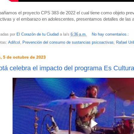
ñamos el proyecto CPS 383 de 2022 el cual tiene como objeto prev
ctivas y el embarazo en adolescentes, presentamos detalles de las a
cadas por
El Corazón de tu Ciudad
a la/s
6:36 a.m.
No hay comentarios.:
etas:
Adifcol
,
Prevención del consumo de sustancias psicoactivas
,
Rafael Uri
, 5 de octubre de 2023
tá celebra el impacto del programa Es Cultura