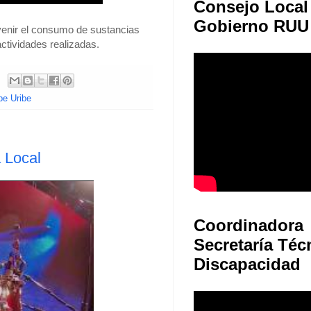
Consejo Local
Gobierno RUU
enir el consumo de sustancias
ctividades realizadas.
be Uribe
 Local
Coordinadora
Secretaría Téc
Discapacidad