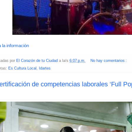
 la información
cadas por
El Corazón de tu Ciudad
a la/s
6:07 p.m.
No hay comentarios.:
etas:
Es Cultura Local
,
Idartes
ertificación de competencias laborales ‘Full Po