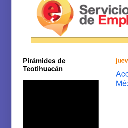
Pirámides de
juev
Teotihuacán
Aco
Mé