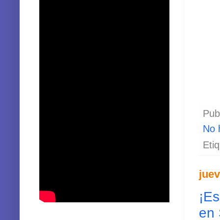
Pub
No 
Eti
juev
¡Es
en