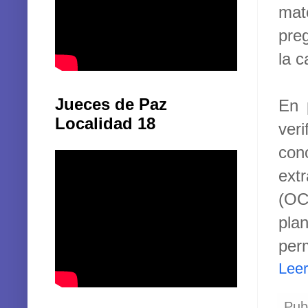
mate
pre
la 
Jueces de Paz
En 
Localidad 18
ver
con
ext
(OC
plan
per
Lee
Pub