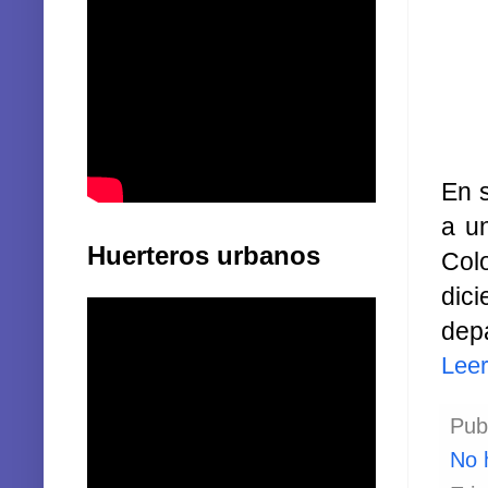
En s
a un
Huerteros urbanos
Colo
dic
depa
Lee
Pub
No 