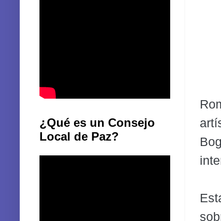
Rom
art
¿Qué es un Consejo
Local de Paz?
Bog
int
Est
sobr