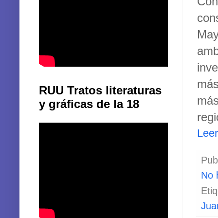
Con
cons
May
amb
inv
más
RUU Tratos literaturas
más
y gráficas de la 18
regi
Lee
Pub
No 
Eti
Jua