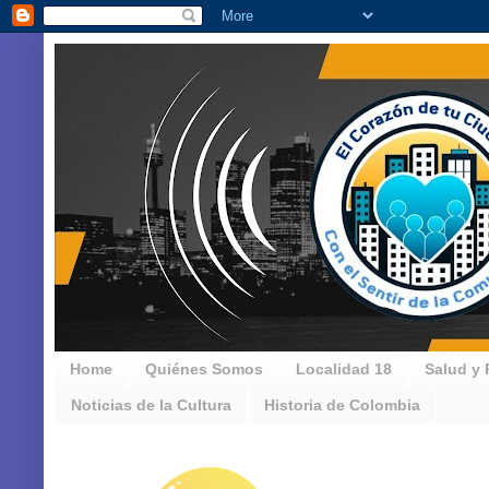
Home
Quiénes Somos
Localidad 18
Salud y 
Noticias de la Cultura
Historia de Colombia