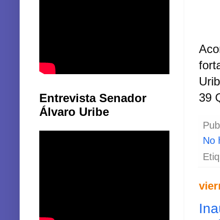
Aco
for
Urib
39 
Entrevista Senador
Álvaro Uribe
Pub
No 
Eti
vier
Ina