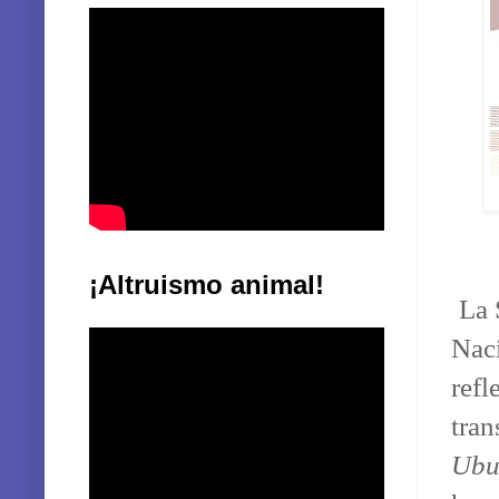
¡Altruismo animal!
La 
Nac
refl
tran
Ubu