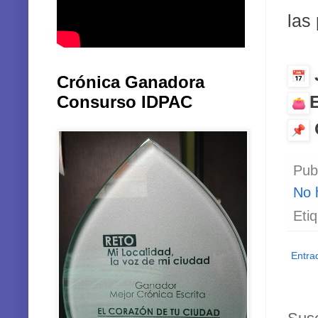
las
Crónica Ganadora
Consurso IDPAC
Pub
No 
Eti
Entra