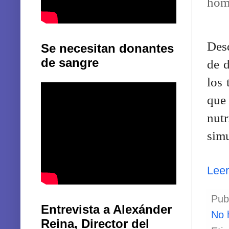
home
Desd
Se necesitan donantes
de sangre
de d
los 
que 
nutr
simu
Lee
Pub
Entrevista a Alexánder
No 
Reina, Director del