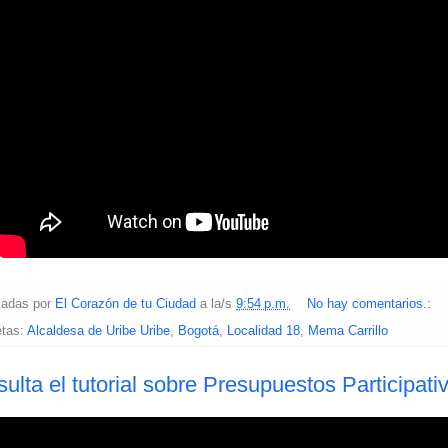
cadas por
El Corazón de tu Ciudad
a la/s
9:54 p.m.
No hay comentarios.:
etas:
Alcaldesa de Uribe Uribe
,
Bogotá
,
Localidad 18
,
Mema Carrillo
ulta el tutorial sobre Presupuestos Participat