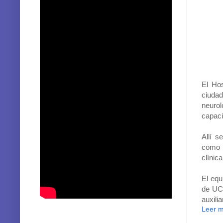
El Hos
ciuda
neuro
capaci
Allí s
como 
clínica
El equ
de UCI
auxili
Leer 