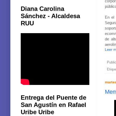
corpor
públic
Diana Carolina
Sánchez - Alcaldesa
En el
RUU
Segura
soport
ecomme
de al
aerolí
Leer 
Publi
Etiqu
martes
Mema
Entrega del Puente de
San Agustín en Rafael
Uribe Uribe