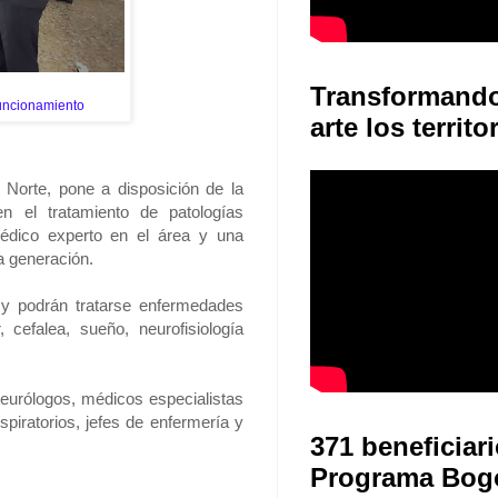
Transformand
funcionamiento
arte los territo
 Norte, pone a disposición de la
n el tratamiento de patologías
médico experto en el área y una
a generación.
ía y podrán tratarse enfermedades
cefalea, sueño, neurofisiología
neurólogos, médicos especialistas
spiratorios, jefes de enfermería y
371 beneficiari
Programa Bog