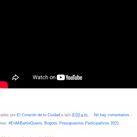
cadas por
El Corazón de tu Ciudad
a la/s
8:03 a.m.
No hay comentarios.:
etas:
#EnMiBarrioQuiero
,
Bogotá
,
Presupuestos Participativos 2021