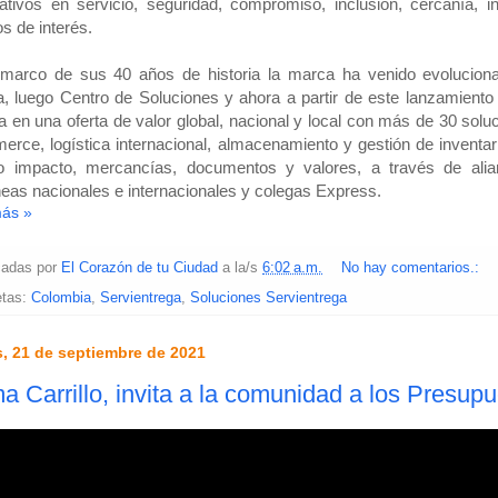
ativos en servicio, seguridad, compromiso, inclusión, cercanía, i
os de interés.
 marco de sus 40 años de historia la marca ha venido evolucion
, luego Centro de Soluciones y ahora a partir de este lanzamiento
a en una oferta de valor global, nacional y local con más de 30 sol
rce, logística internacional, almacenamiento y gestión de inventario
to impacto, mercancías, documentos y valores, a través de alia
neas nacionales e internacionales y colegas Express.
más »
cadas por
El Corazón de tu Ciudad
a la/s
6:02 a.m.
No hay comentarios.:
etas:
Colombia
,
Servientrega
,
Soluciones Servientrega
, 21 de septiembre de 2021
 Carrillo, invita a la comunidad a los Presupu