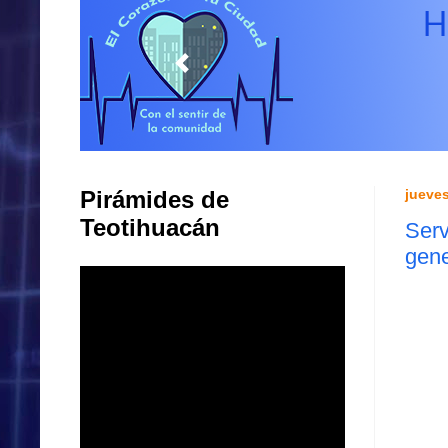
Pirámides de
jueves
Teotihuacán
Serv
gen