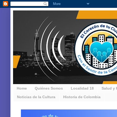
Home
Quiénes Somos
Localidad 18
Salud y 
Noticias de la Cultura
Historia de Colombia