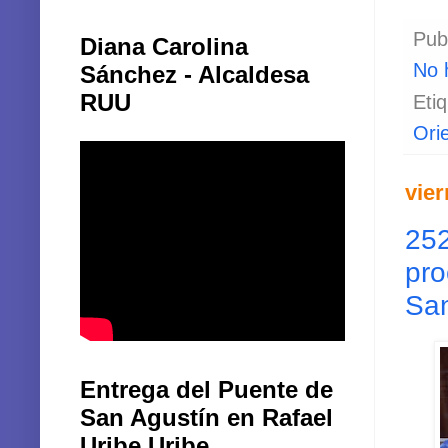
Pub
Diana Carolina
No 
Sánchez - Alcaldesa
RUU
Eti
Ori
vier
252
pro
Sa
Entrega del Puente de
San Agustín en Rafael
Uribe Uribe