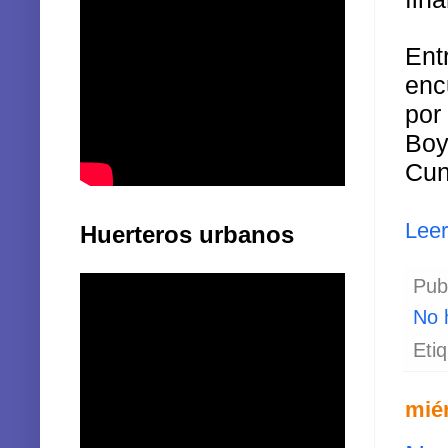
Ent
enc
por
Boy
Cun
Lee
Huerteros urbanos
Pub
No 
Eti
miér