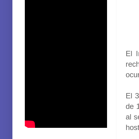
El 
rec
ocur
El 
de 
al 
host