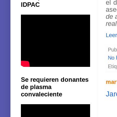
el 
IDPAC
ase
de 
rea
Lee
Pub
No 
Eti
Se requieren donantes
mart
de plasma
Jar
convaleciente