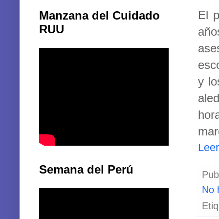
El 
Manzana del Cuidado
RUU
año
ase
esc
y l
aled
hor
marg
Lee
Semana del Perú
Pub
No 
Eti