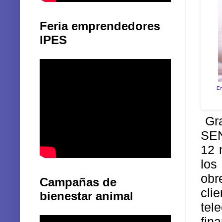
Feria emprendedores
IPES
En
Gra
SEN
12 
los
obr
Campañas de
cl
bienestar animal
tel
fin