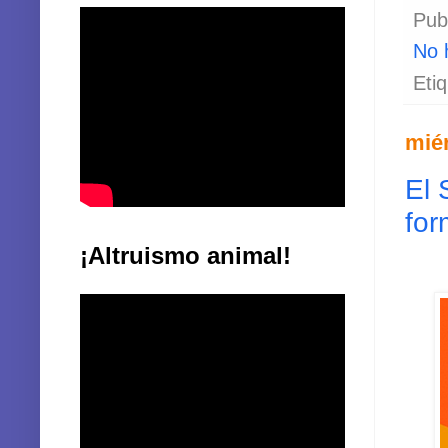
Pub
No 
Eti
miér
El 
for
¡Altruismo animal!