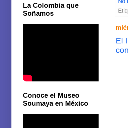
No 
La Colombia que
Eti
Soñamos
miér
El 
con
Conoce el Museo
Soumaya en México