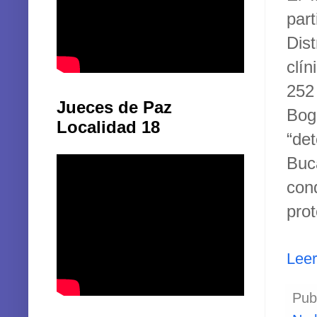
par
Dist
clí
252
Jueces de Paz
Bog
Localidad 18
“de
Buc
con
prot
Lee
Pub