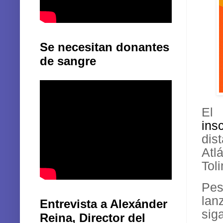
Se necesitan donantes
de sangre
E
ins
dis
Atl
Tol
Pes
lan
Entrevista a Alexánder
sig
Reina, Director del