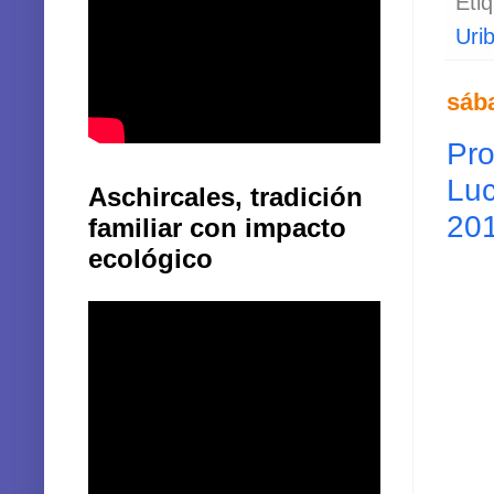
Eti
Uri
sáb
Pro
Luc
Aschircales, tradición
20
familiar con impacto
ecológico