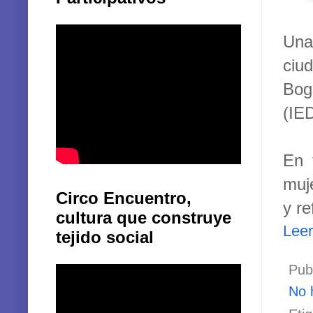
Una
ciu
Bog
(IED
En 
muj
Circo Encuentro,
y re
cultura que construye
Lee
tejido social
Pub
No 