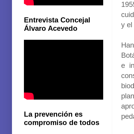
195
cui
Entrevista Concejal
y el
Álvaro Acevedo
Han
Bot
e i
con
bio
plan
apr
La prevención es
ped
compromiso de todos