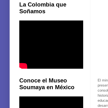
La Colombia que
Soñamos
Conoce el Museo
El min
prese
Soumaya en México
consol
histo
educac
desarr