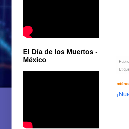
El Día de los Muertos -
México
Publi
Etiqu
miérco
¡Nue