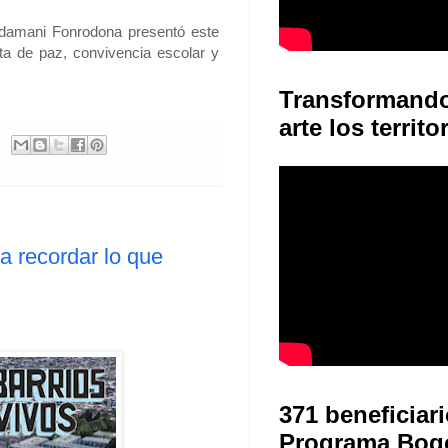
Kadamani Fonrodona presentó este
ta de paz, convivencia escolar y
Transformand
arte los territo
a recordar lo que
371 beneficiari
Programa Bog