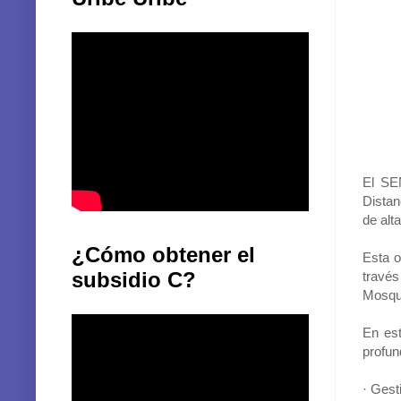
El SE
Distan
de alt
¿Cómo obtener el
Esta o
subsidio C?
través
Mosque
En est
profun
· Gest