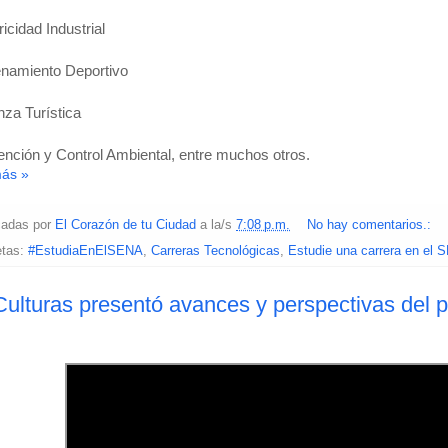
ricidad Industrial
enamiento Deportivo
nza Turística
ención y Control Ambiental, entre muchos otros.
más »
cadas por
El Corazón de tu Ciudad
a la/s
7:08 p.m.
No hay comentarios.:
etas:
#EstudiaEnElSENA
,
Carreras Tecnológicas
,
Estudie una carrera en el
ulturas presentó avances y perspectivas del p