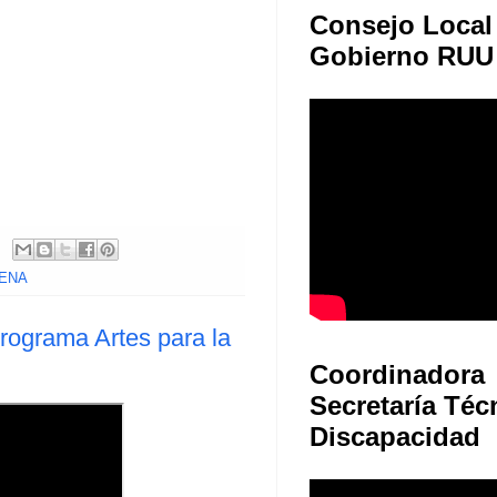
Consejo Local
Gobierno RUU
 SENA
rograma Artes para la
Coordinadora
Secretaría Téc
Discapacidad