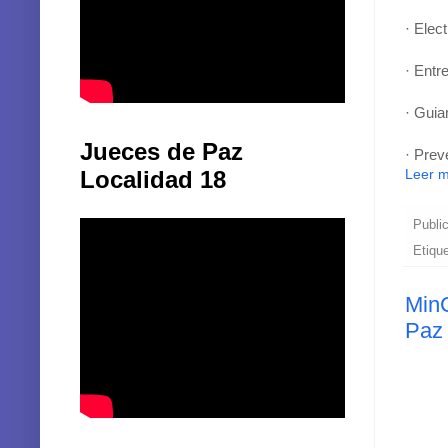
· Elect
· Entr
· Guia
Jueces de Paz
· Prev
Leer 
Localidad 18
Publi
Etiqu
MinC
Paz