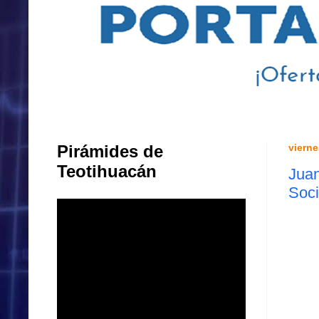
Pirámides de
vierne
Teotihuacán
Juan
Soci