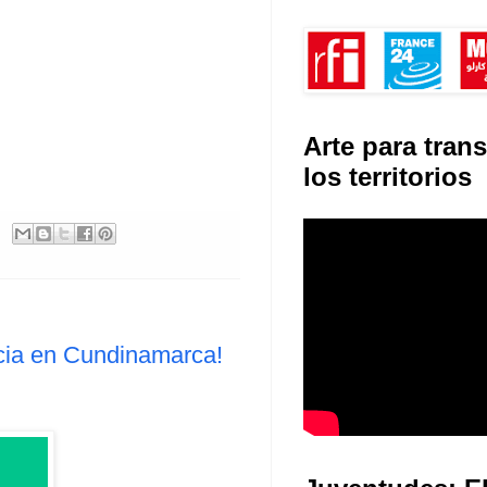
Arte para tran
los territorios
ncia en Cundinamarca!