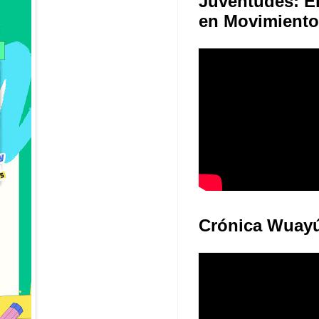
Juventudes: E
en Movimiento
Crónica Wuay