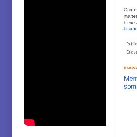
Con el
martes
bienes
Leer 
Publi
Etiqu
martes
Memo
som