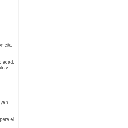
n cita
ciedad.
to y
,
uyen
para el