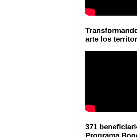
Transformand
arte los territo
371 beneficiari
Programa Bog