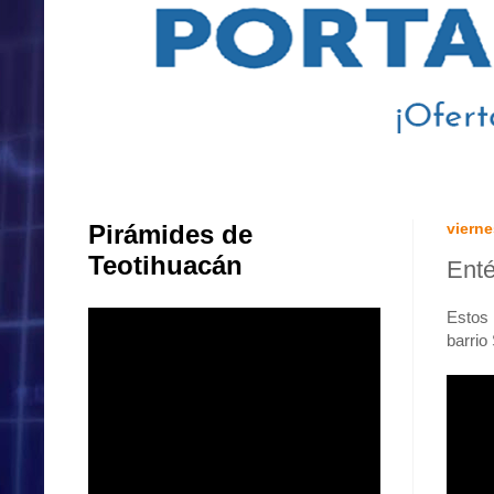
Pirámides de
vierne
Teotihuacán
Enté
Estos 
barrio