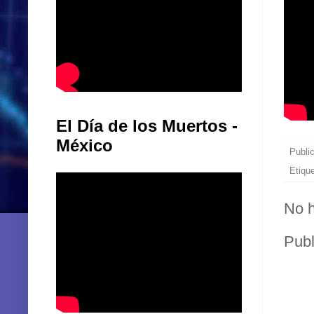
El Día de los Muertos -
México
Publi
Etiqu
No h
Publ