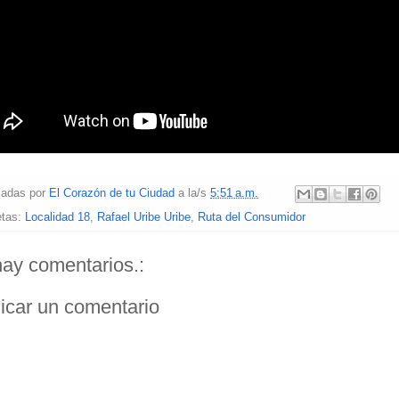
cadas por
El Corazón de tu Ciudad
a la/s
5:51 a.m.
etas:
Localidad 18
,
Rafael Uribe Uribe
,
Ruta del Consumidor
ay comentarios.:
icar un comentario