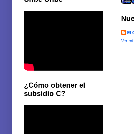
Nue
El 
Ver mi
¿Cómo obtener el
subsidio C?