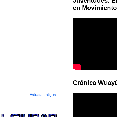
Juventudes: E
en Movimiento
Crónica Wuay
Entrada antigua