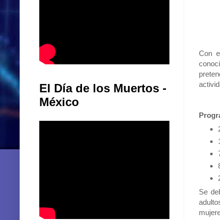
Con el
conoci
preten
activi
El Día de los Muertos -
México
Progr
Se deb
adult
mujere