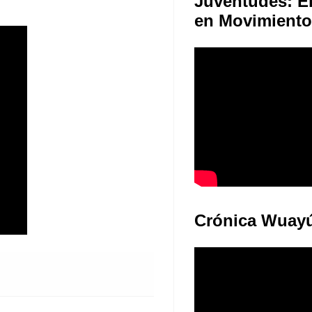
Juventudes: E
en Movimiento
Crónica Wuay