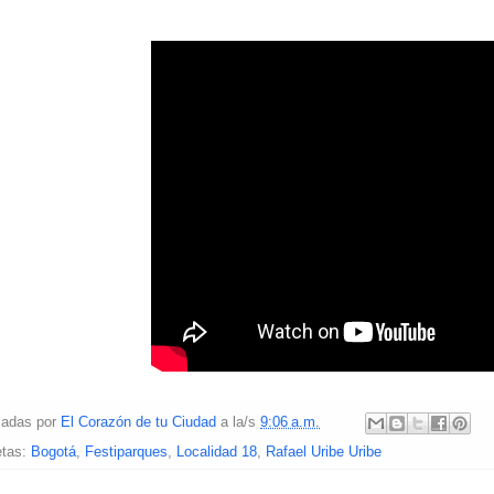
cadas por
El Corazón de tu Ciudad
a la/s
9:06 a.m.
etas:
Bogotá
,
Festiparques
,
Localidad 18
,
Rafael Uribe Uribe