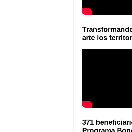
Transformand
arte los territo
371 beneficiari
Programa Bog